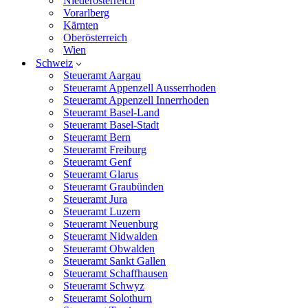
Niederösterreich
Vorarlberg
Kärnten
Oberösterreich
Wien
Schweiz
Steueramt Aargau
Steueramt Appenzell Ausserrhoden
Steueramt Appenzell Innerrhoden
Steueramt Basel-Land
Steueramt Basel-Stadt
Steueramt Bern
Steueramt Freiburg
Steueramt Genf
Steueramt Glarus
Steueramt Graubünden
Steueramt Jura
Steueramt Luzern
Steueramt Neuenburg
Steueramt Nidwalden
Steueramt Obwalden
Steueramt Sankt Gallen
Steueramt Schaffhausen
Steueramt Schwyz
Steueramt Solothurn