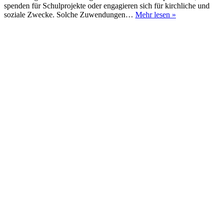
spenden für Schulprojekte oder engagieren sich für kirchliche und
Spenden
soziale Zwecke. Solche Zuwendungen…
Mehr lesen »
steuerlich
geltend
machen
–
Tipps
&
Hinweise