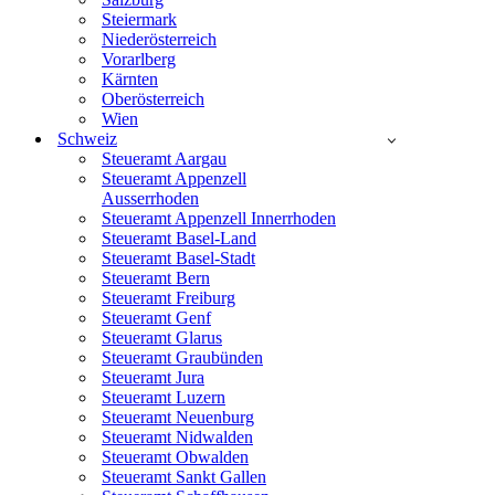
Steiermark
Niederösterreich
Vorarlberg
Kärnten
Oberösterreich
Wien
Schweiz
Steueramt Aargau
Steueramt Appenzell
Ausserrhoden
Steueramt Appenzell Innerrhoden
Steueramt Basel-Land
Steueramt Basel-Stadt
Steueramt Bern
Steueramt Freiburg
Steueramt Genf
Steueramt Glarus
Steueramt Graubünden
Steueramt Jura
Steueramt Luzern
Steueramt Neuenburg
Steueramt Nidwalden
Steueramt Obwalden
Steueramt Sankt Gallen