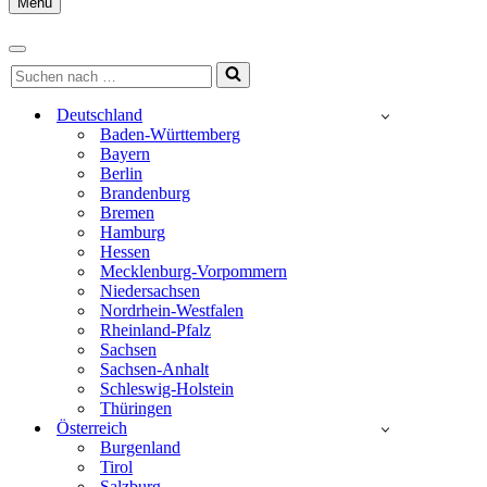
Menu
Navigationsmenü
Navigationsmenü
Suchen
nach …
Deutschland
Baden-Württemberg
Bayern
Berlin
Brandenburg
Bremen
Hamburg
Hessen
Mecklenburg-Vorpommern
Niedersachsen
Nordrhein-Westfalen
Rheinland-Pfalz
Sachsen
Sachsen-Anhalt
Schleswig-Holstein
Thüringen
Österreich
Burgenland
Tirol
Salzburg