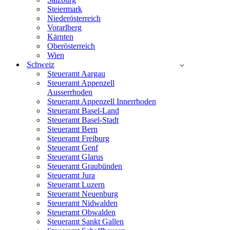
Steiermark
Niederösterreich
Vorarlberg
Kärnten
Oberösterreich
Wien
Schweiz
Steueramt Aargau
Steueramt Appenzell
Ausserrhoden
Steueramt Appenzell Innerrhoden
Steueramt Basel-Land
Steueramt Basel-Stadt
Steueramt Bern
Steueramt Freiburg
Steueramt Genf
Steueramt Glarus
Steueramt Graubünden
Steueramt Jura
Steueramt Luzern
Steueramt Neuenburg
Steueramt Nidwalden
Steueramt Obwalden
Steueramt Sankt Gallen