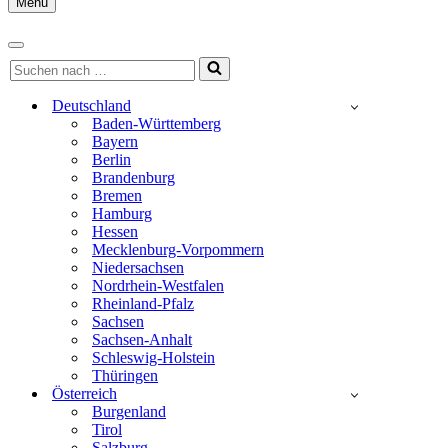
Menu
Navigationsmenü
Navigationsmenü
Suchen
nach …
Deutschland
Baden-Württemberg
Bayern
Berlin
Brandenburg
Bremen
Hamburg
Hessen
Mecklenburg-Vorpommern
Niedersachsen
Nordrhein-Westfalen
Rheinland-Pfalz
Sachsen
Sachsen-Anhalt
Schleswig-Holstein
Thüringen
Österreich
Burgenland
Tirol
Salzburg