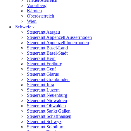
Niederösterreich
Vorarlberg
Kärnten
Oberösterreich
Wien
Schweiz
Steueramt Aargau
Steueramt Appenzell Ausserrhoden
Steueramt Appenzell Innerrhoden
Steueramt Basel-Land
Steueramt Basel-Stadt
Steueramt Bern
Steueramt Freiburg
Steueramt Genf
Steueramt Glarus
Steueramt Graubünden
Steueramt Jura
Steueramt Luzern
Steueramt Neuenburg
Steueramt Nidwalden
Steueramt Obwalden
Steueramt Sankt Gallen
Steueramt Schaffhausen
Steueramt Schwyz
Steueramt Solothurn