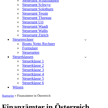
Steueramt Schaffhausen
Steueramt Schwyz
Steueramt Solothurn
Steueramt Tessin
Steueramt Thurgau
Steueramt Uri
Steueramt Waadt
Steueramt Wallis
Steueramt Zürich
Steuerrechner
Brutto Netto Rechner
Formulare
Steuerarten
Steuerklassen
Steuerklasse 1
Steuerklasse 2
Steuerklasse 3
Steuerklasse 4
Steuerklasse 5
Steuerklasse 6
Wissen
Startseite
»
Finanzämter in Österreich
Finanzämter in Österreich