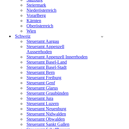
Steiermark
Niederösterreich
Vorarlberg
Kärnten
Oberösterreich
Wien
Schweiz
Steueramt Aargau
Steueramt Appenzell
Ausserrhoden
Steueramt Appenzell Innerrhoden
Steueramt Basel-Land
Steueramt Basel-Stadt
Steueramt Bern
Steueramt Freiburg
Steueramt Genf
Steueramt Glarus
Steueramt Graubünden
Steueramt Jura
Steueramt Luzern
Steueramt Neuenburg
Steueramt Nidwalden
Steueramt Obwalden
Steueramt Sankt Gallen