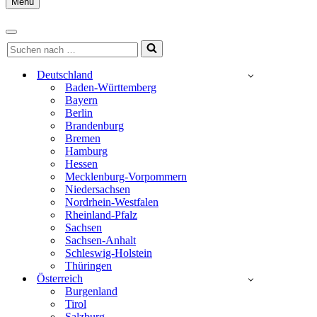
Menu
Navigationsmenü
Navigationsmenü
Suchen
nach …
Deutschland
Baden-Württemberg
Bayern
Berlin
Brandenburg
Bremen
Hamburg
Hessen
Mecklenburg-Vorpommern
Niedersachsen
Nordrhein-Westfalen
Rheinland-Pfalz
Sachsen
Sachsen-Anhalt
Schleswig-Holstein
Thüringen
Österreich
Burgenland
Tirol
Salzburg