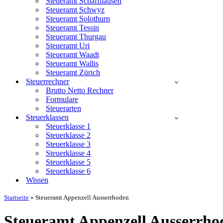
Steueramt Schaffhausen
Steueramt Schwyz
Steueramt Solothurn
Steueramt Tessin
Steueramt Thurgau
Steueramt Uri
Steueramt Waadt
Steueramt Wallis
Steueramt Zürich
Steuerrechner
Brutto Netto Rechner
Formulare
Steuerarten
Steuerklassen
Steuerklasse 1
Steuerklasse 2
Steuerklasse 3
Steuerklasse 4
Steuerklasse 5
Steuerklasse 6
Wissen
Startseite
»
Steueramt Appenzell Ausserrhoden
Steueramt Appenzell Ausserrho