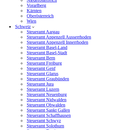
Niederösterreich
Vorarlberg
Kärnten
Oberösterreich
Wien
Schweiz
Steueramt Aargau
Steueramt Appenzell Ausserrhoden
Steueramt Appenzell Innerrhoden
Steueramt Basel-Land
Steueramt Basel-Stadt
Steueramt Bern
Steueramt Freiburg
Steueramt Genf
Steueramt Glarus
Steueramt Graubünden
Steueramt Jura
Steueramt Luzern
Steueramt Neuenburg
Steueramt Nidwalden
Steueramt Obwalden
Steueramt Sankt Gallen
Steueramt Schaffhausen
Steueramt Schwyz
Steueramt Solothurn