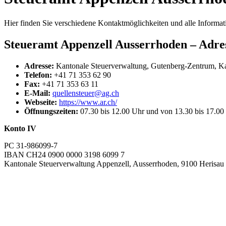
Hier finden Sie verschiedene Kontaktmöglichkeiten und alle Informa
Steueramt Appenzell Ausserrhoden – Adre
Adresse:
Kantonale Steuerverwaltung, Gutenberg-Zentrum, Ka
Telefon:
+41 71 353 62 90
Fax:
+41 71 353 63 11
E-Mail:
quellensteuer@ag.ch
Webseite:
https://www.ar.ch/
Öffnungszeiten:
07.30 bis 12.00 Uhr und von 13.30 bis 17.00
Konto IV
PC 31-986099-7
IBAN CH24 0900 0000 3198 6099 7
Kantonale Steuerverwaltung Appenzell, Ausserrhoden, 9100 Herisau