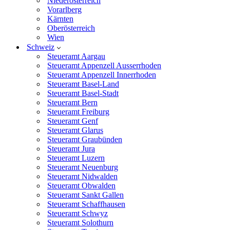
Niederösterreich
Vorarlberg
Kärnten
Oberösterreich
Wien
Schweiz
Steueramt Aargau
Steueramt Appenzell Ausserrhoden
Steueramt Appenzell Innerrhoden
Steueramt Basel-Land
Steueramt Basel-Stadt
Steueramt Bern
Steueramt Freiburg
Steueramt Genf
Steueramt Glarus
Steueramt Graubünden
Steueramt Jura
Steueramt Luzern
Steueramt Neuenburg
Steueramt Nidwalden
Steueramt Obwalden
Steueramt Sankt Gallen
Steueramt Schaffhausen
Steueramt Schwyz
Steueramt Solothurn