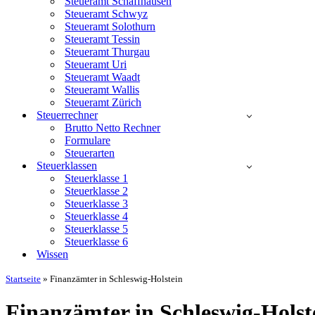
Steueramt Schaffhausen
Steueramt Schwyz
Steueramt Solothurn
Steueramt Tessin
Steueramt Thurgau
Steueramt Uri
Steueramt Waadt
Steueramt Wallis
Steueramt Zürich
Steuerrechner
Brutto Netto Rechner
Formulare
Steuerarten
Steuerklassen
Steuerklasse 1
Steuerklasse 2
Steuerklasse 3
Steuerklasse 4
Steuerklasse 5
Steuerklasse 6
Wissen
Startseite
»
Finanzämter in Schleswig-Holstein
Finanzämter in Schleswig-Holst