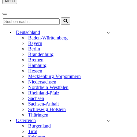
Menu
Navigationsmenü
Navigationsmenü
Suchen
nach …
Deutschland
Baden-Württemberg
Bayern
Berlin
Brandenburg
Bremen
Hamburg
Hessen
Mecklenburg-Vorpommern
Niedersachsen
Nordrhein-Westfalen
Rheinland-Pfalz
Sachsen
Sachsen-Anhalt
Schleswig-Holstein
Thüringen
Österreich
Burgenland
Tirol
Salzburg