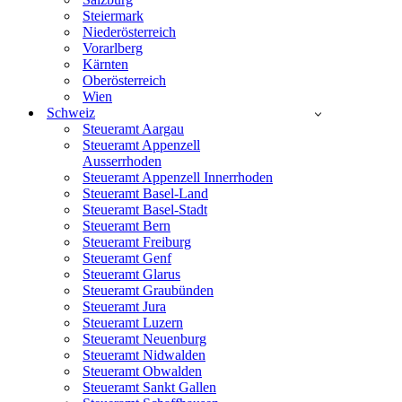
Steiermark
Niederösterreich
Vorarlberg
Kärnten
Oberösterreich
Wien
Schweiz
Steueramt Aargau
Steueramt Appenzell
Ausserrhoden
Steueramt Appenzell Innerrhoden
Steueramt Basel-Land
Steueramt Basel-Stadt
Steueramt Bern
Steueramt Freiburg
Steueramt Genf
Steueramt Glarus
Steueramt Graubünden
Steueramt Jura
Steueramt Luzern
Steueramt Neuenburg
Steueramt Nidwalden
Steueramt Obwalden
Steueramt Sankt Gallen