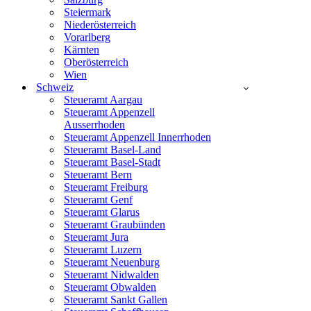
Steiermark
Niederösterreich
Vorarlberg
Kärnten
Oberösterreich
Wien
Schweiz
Steueramt Aargau
Steueramt Appenzell
Ausserrhoden
Steueramt Appenzell Innerrhoden
Steueramt Basel-Land
Steueramt Basel-Stadt
Steueramt Bern
Steueramt Freiburg
Steueramt Genf
Steueramt Glarus
Steueramt Graubünden
Steueramt Jura
Steueramt Luzern
Steueramt Neuenburg
Steueramt Nidwalden
Steueramt Obwalden
Steueramt Sankt Gallen