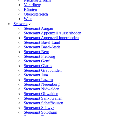
Niederösterreich
Vorarlberg
Kärnten
Oberösterreich
Wien
Schweiz
Steueramt Aargau
Steueramt Appenzell Ausserrhoden
Steueramt Appenzell Innerrhoden
Steueramt Basel-Land
Steueramt Basel-Stadt
Steueramt Bern
Steueramt Freiburg
Steueramt Genf
Steueramt Glarus
Steueramt Graubünden
Steueramt Jura
Steueramt Luzern
Steueramt Neuenburg
Steueramt Nidwalden
Steueramt Obwalden
Steueramt Sankt Gallen
Steueramt Schaffhausen
Steueramt Schwyz
Steueramt Solothurn