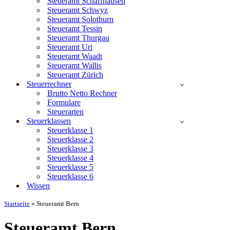
Steueramt Schaffhausen
Steueramt Schwyz
Steueramt Solothurn
Steueramt Tessin
Steueramt Thurgau
Steueramt Uri
Steueramt Waadt
Steueramt Wallis
Steueramt Zürich
Steuerrechner
Brutto Netto Rechner
Formulare
Steuerarten
Steuerklassen
Steuerklasse 1
Steuerklasse 2
Steuerklasse 3
Steuerklasse 4
Steuerklasse 5
Steuerklasse 6
Wissen
Startseite
»
Steueramt Bern
Steueramt Bern