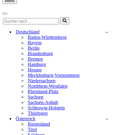
Menu
Navigationsmenü
Navigationsmenü
Suchen
nach …
Deutschland
Baden-Württemberg
Bayern
Berlin
Brandenburg
Bremen
Hamburg
Hessen
Mecklenburg-Vorpommern
Niedersachsen
Nordrhein-Westfalen
Rheinland-Pfalz
Sachsen
Sachsen-Anhalt
Schleswig-Holstein
Thüringen
Österreich
Burgenland
Tirol
Salzburg