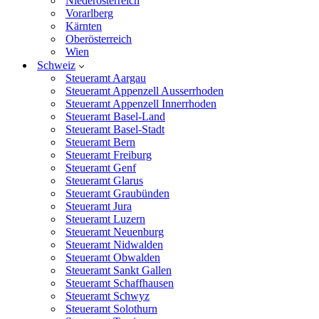
Niederösterreich
Vorarlberg
Kärnten
Oberösterreich
Wien
Schweiz
Steueramt Aargau
Steueramt Appenzell Ausserrhoden
Steueramt Appenzell Innerrhoden
Steueramt Basel-Land
Steueramt Basel-Stadt
Steueramt Bern
Steueramt Freiburg
Steueramt Genf
Steueramt Glarus
Steueramt Graubünden
Steueramt Jura
Steueramt Luzern
Steueramt Neuenburg
Steueramt Nidwalden
Steueramt Obwalden
Steueramt Sankt Gallen
Steueramt Schaffhausen
Steueramt Schwyz
Steueramt Solothurn