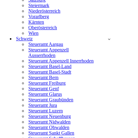
Steiermark
Niederösterreich
Vorarlberg
Kärnten
Oberösterreich
Wien
Schweiz
Steueramt Aargau
Steueramt Appenzell
Ausserrhoden
Steueramt Appenzell Innerrhoden
Steueramt Basel-Land
Steueramt Basel-Stadt
Steueramt Bern
Steueramt Freiburg
Steueramt Genf
Steueramt Glarus
Steueramt Graubünden
Steueramt Jura
Steueramt Luzern
Steueramt Neuenburg
Steueramt Nidwalden
Steueramt Obwalden
Steueramt Sankt Gallen