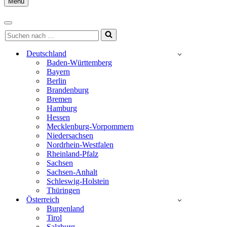
Menu
Navigationsmenü
Navigationsmenü
Suchen
nach …
Deutschland
Baden-Württemberg
Bayern
Berlin
Brandenburg
Bremen
Hamburg
Hessen
Mecklenburg-Vorpommern
Niedersachsen
Nordrhein-Westfalen
Rheinland-Pfalz
Sachsen
Sachsen-Anhalt
Schleswig-Holstein
Thüringen
Österreich
Burgenland
Tirol
Salzburg