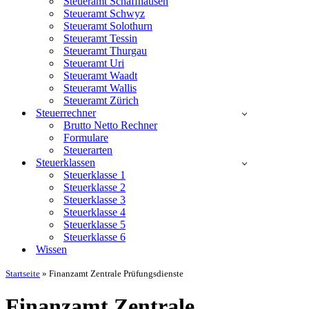
Steueramt Schaffhausen
Steueramt Schwyz
Steueramt Solothurn
Steueramt Tessin
Steueramt Thurgau
Steueramt Uri
Steueramt Waadt
Steueramt Wallis
Steueramt Zürich
Steuerrechner
Brutto Netto Rechner
Formulare
Steuerarten
Steuerklassen
Steuerklasse 1
Steuerklasse 2
Steuerklasse 3
Steuerklasse 4
Steuerklasse 5
Steuerklasse 6
Wissen
Startseite
»
Finanzamt Zentrale Prüfungsdienste
Finanzamt Zentrale