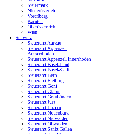
Steiermark
Niederösterreich
Vorarlberg
Kärnten
Oberösterreich
Wien
Schweiz
Steueramt Aargau
Steueramt Appenzell
Ausserrhoden
Steueramt Appenzell Innerrhoden
Steueramt Basel-Land
Steueramt Basel-Stadt
Steueramt Bern
Steueramt Freiburg
Steueramt Genf
Steueramt Glarus
Steueramt Graubünden
Steueramt Jura
Steueramt Luzern
Steueramt Neuenburg
Steueramt Nidwalden
Steueramt Obwalden
Steueramt Sankt Gallen