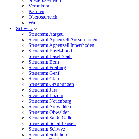
Niederösterreich
Vorarlberg
Kärnten
Oberösterreich
Wien
Schweiz
Steueramt Aargau
Steueramt Appenzell Ausserrhoden
Steueramt Appenzell Innerrhoden
Steueramt Basel-Land
Steueramt Basel-Stadt
Steueramt Bern
Steueramt Freiburg
Steueramt Genf
Steueramt Glarus
Steueramt Graubünden
Steueramt Jura
Steueramt Luzern
Steueramt Neuenburg
Steueramt Nidwalden
Steueramt Obwalden
Steueramt Sankt Gallen
Steueramt Schaffhausen
Steueramt Schwyz
Steueramt Solothurn