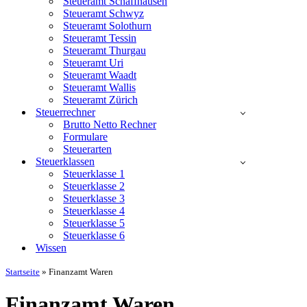
Steueramt Schaffhausen
Steueramt Schwyz
Steueramt Solothurn
Steueramt Tessin
Steueramt Thurgau
Steueramt Uri
Steueramt Waadt
Steueramt Wallis
Steueramt Zürich
Steuerrechner
Brutto Netto Rechner
Formulare
Steuerarten
Steuerklassen
Steuerklasse 1
Steuerklasse 2
Steuerklasse 3
Steuerklasse 4
Steuerklasse 5
Steuerklasse 6
Wissen
Startseite
»
Finanzamt Waren
Finanzamt Waren