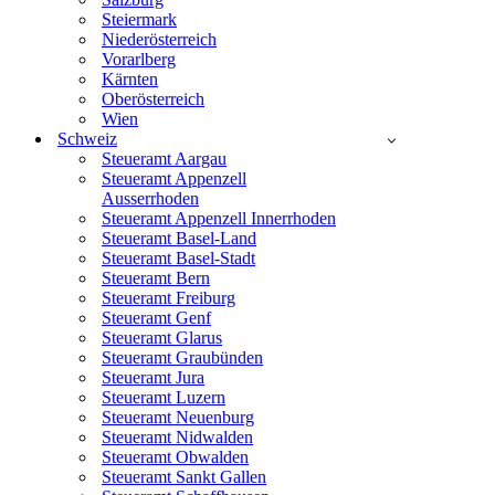
Steiermark
Niederösterreich
Vorarlberg
Kärnten
Oberösterreich
Wien
Schweiz
Steueramt Aargau
Steueramt Appenzell
Ausserrhoden
Steueramt Appenzell Innerrhoden
Steueramt Basel-Land
Steueramt Basel-Stadt
Steueramt Bern
Steueramt Freiburg
Steueramt Genf
Steueramt Glarus
Steueramt Graubünden
Steueramt Jura
Steueramt Luzern
Steueramt Neuenburg
Steueramt Nidwalden
Steueramt Obwalden
Steueramt Sankt Gallen