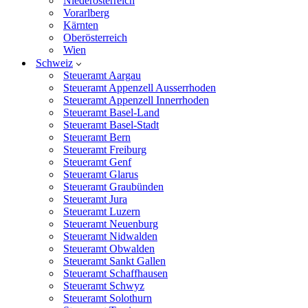
Niederösterreich
Vorarlberg
Kärnten
Oberösterreich
Wien
Schweiz
Steueramt Aargau
Steueramt Appenzell Ausserrhoden
Steueramt Appenzell Innerrhoden
Steueramt Basel-Land
Steueramt Basel-Stadt
Steueramt Bern
Steueramt Freiburg
Steueramt Genf
Steueramt Glarus
Steueramt Graubünden
Steueramt Jura
Steueramt Luzern
Steueramt Neuenburg
Steueramt Nidwalden
Steueramt Obwalden
Steueramt Sankt Gallen
Steueramt Schaffhausen
Steueramt Schwyz
Steueramt Solothurn