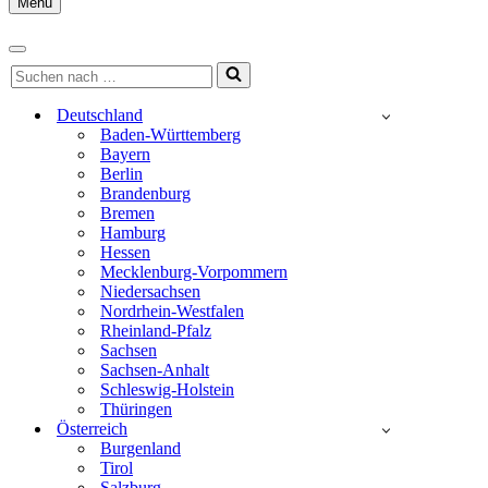
Menu
Navigationsmenü
Navigationsmenü
Suchen
nach …
Deutschland
Baden-Württemberg
Bayern
Berlin
Brandenburg
Bremen
Hamburg
Hessen
Mecklenburg-Vorpommern
Niedersachsen
Nordrhein-Westfalen
Rheinland-Pfalz
Sachsen
Sachsen-Anhalt
Schleswig-Holstein
Thüringen
Österreich
Burgenland
Tirol
Salzburg