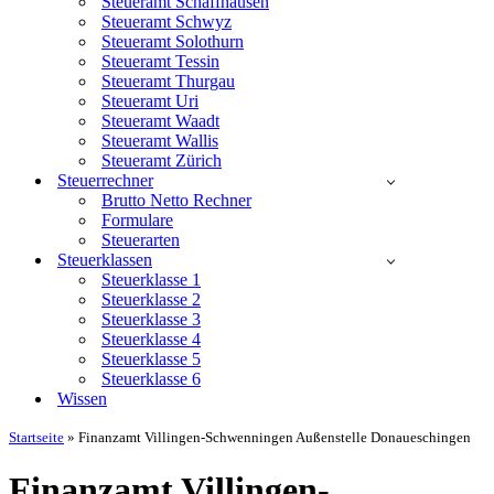
Steueramt Schaffhausen
Steueramt Schwyz
Steueramt Solothurn
Steueramt Tessin
Steueramt Thurgau
Steueramt Uri
Steueramt Waadt
Steueramt Wallis
Steueramt Zürich
Steuerrechner
Brutto Netto Rechner
Formulare
Steuerarten
Steuerklassen
Steuerklasse 1
Steuerklasse 2
Steuerklasse 3
Steuerklasse 4
Steuerklasse 5
Steuerklasse 6
Wissen
Startseite
»
Finanzamt Villingen-Schwenningen Außenstelle Donaueschingen
Finanzamt Villingen-