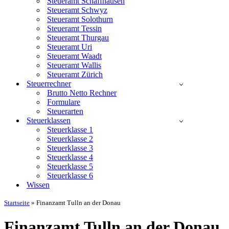
Steueramt Schaffhausen
Steueramt Schwyz
Steueramt Solothurn
Steueramt Tessin
Steueramt Thurgau
Steueramt Uri
Steueramt Waadt
Steueramt Wallis
Steueramt Zürich
Steuerrechner
Brutto Netto Rechner
Formulare
Steuerarten
Steuerklassen
Steuerklasse 1
Steuerklasse 2
Steuerklasse 3
Steuerklasse 4
Steuerklasse 5
Steuerklasse 6
Wissen
Startseite
»
Finanzamt Tulln an der Donau
Finanzamt Tulln an der Donau