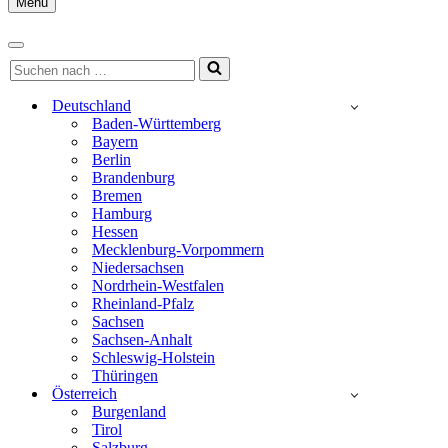
Menu
Navigationsmenü
Navigationsmenü
Suchen
nach …
Deutschland
Baden-Württemberg
Bayern
Berlin
Brandenburg
Bremen
Hamburg
Hessen
Mecklenburg-Vorpommern
Niedersachsen
Nordrhein-Westfalen
Rheinland-Pfalz
Sachsen
Sachsen-Anhalt
Schleswig-Holstein
Thüringen
Österreich
Burgenland
Tirol
Salzburg