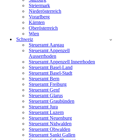
Steiermark
Niederösterreich
Vorarlberg
Kärnten
Oberösterreich
Wien
Schweiz
Steueramt Aargau
Steueramt Appenzell
Ausserrhoden
Steueramt Appenzell Innerrhoden
Steueramt Basel-Land
Steueramt Basel-Stadt
Steueramt Bern
Steueramt Freiburg
Steueramt Genf
Steueramt Glarus
Steueramt Graubünden
Steueramt Jura
Steueramt Luzern
Steueramt Neuenburg
Steueramt Nidwalden
Steueramt Obwalden
Steueramt Sankt Gallen