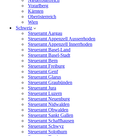
Niederösterreich
Vorarlberg
Kärnten
Oberösterreich
Wien
Schweiz
Steueramt Aargau
Steueramt Appenzell Ausserrhoden
Steueramt Appenzell Innerrhoden
Steueramt Basel-Land
Steueramt Basel-Stadt
Steueramt Bern
Steueramt Freiburg
Steueramt Genf
Steueramt Glarus
Steueramt Graubünden
Steueramt Jura
Steueramt Luzern
Steueramt Neuenburg
Steueramt Nidwalden
Steueramt Obwalden
Steueramt Sankt Gallen
Steueramt Schaffhausen
Steueramt Schwyz
Steueramt Solothurn