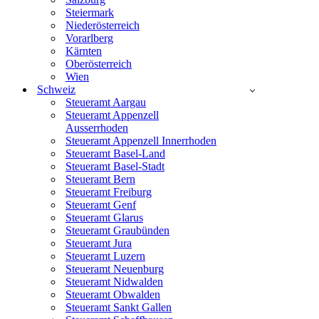
Steiermark
Niederösterreich
Vorarlberg
Kärnten
Oberösterreich
Wien
Schweiz
Steueramt Aargau
Steueramt Appenzell
Ausserrhoden
Steueramt Appenzell Innerrhoden
Steueramt Basel-Land
Steueramt Basel-Stadt
Steueramt Bern
Steueramt Freiburg
Steueramt Genf
Steueramt Glarus
Steueramt Graubünden
Steueramt Jura
Steueramt Luzern
Steueramt Neuenburg
Steueramt Nidwalden
Steueramt Obwalden
Steueramt Sankt Gallen