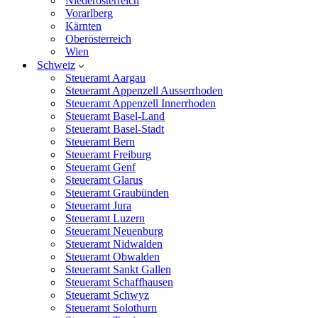
Niederösterreich
Vorarlberg
Kärnten
Oberösterreich
Wien
Schweiz
Steueramt Aargau
Steueramt Appenzell Ausserrhoden
Steueramt Appenzell Innerrhoden
Steueramt Basel-Land
Steueramt Basel-Stadt
Steueramt Bern
Steueramt Freiburg
Steueramt Genf
Steueramt Glarus
Steueramt Graubünden
Steueramt Jura
Steueramt Luzern
Steueramt Neuenburg
Steueramt Nidwalden
Steueramt Obwalden
Steueramt Sankt Gallen
Steueramt Schaffhausen
Steueramt Schwyz
Steueramt Solothurn