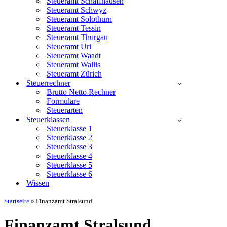
Steueramt Schaffhausen
Steueramt Schwyz
Steueramt Solothurn
Steueramt Tessin
Steueramt Thurgau
Steueramt Uri
Steueramt Waadt
Steueramt Wallis
Steueramt Zürich
Steuerrechner
Brutto Netto Rechner
Formulare
Steuerarten
Steuerklassen
Steuerklasse 1
Steuerklasse 2
Steuerklasse 3
Steuerklasse 4
Steuerklasse 5
Steuerklasse 6
Wissen
Startseite
»
Finanzamt Stralsund
Finanzamt Stralsund