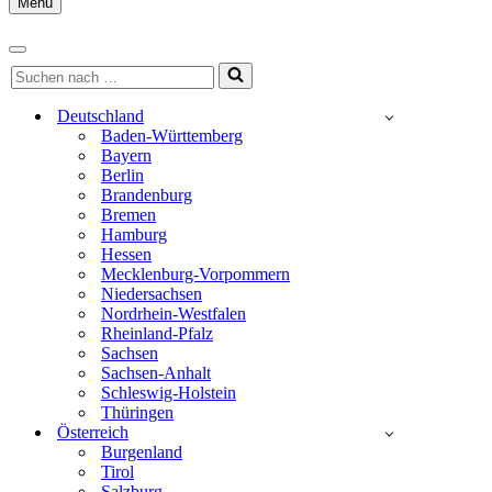
Menu
Navigationsmenü
Navigationsmenü
Suchen
nach …
Deutschland
Baden-Württemberg
Bayern
Berlin
Brandenburg
Bremen
Hamburg
Hessen
Mecklenburg-Vorpommern
Niedersachsen
Nordrhein-Westfalen
Rheinland-Pfalz
Sachsen
Sachsen-Anhalt
Schleswig-Holstein
Thüringen
Österreich
Burgenland
Tirol
Salzburg