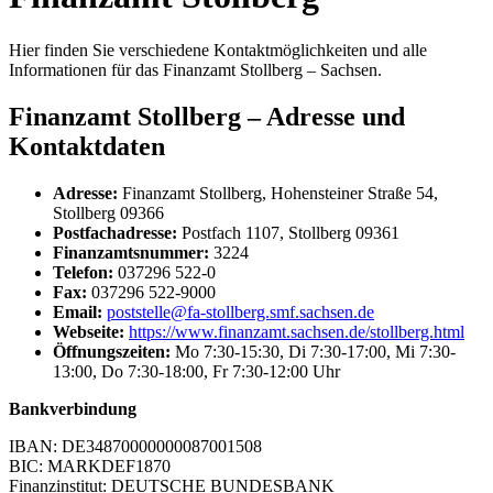
Hier finden Sie verschiedene Kontaktmöglichkeiten und alle
Informationen für das Finanzamt Stollberg – Sachsen.
Finanzamt Stollberg – Adresse und
Kontaktdaten
Adresse:
Finanzamt Stollberg, Hohensteiner Straße 54,
Stollberg 09366
Postfachadresse:
Postfach 1107, Stollberg 09361
Finanzamtsnummer:
3224
Telefon:
037296 522-0
Fax:
037296 522-9000
Email:
poststelle@fa-stollberg.smf.sachsen.de
Webseite:
https://www.finanzamt.sachsen.de/stollberg.html
Öffnungszeiten:
Mo 7:30-15:30, Di 7:30-17:00, Mi 7:30-
13:00, Do 7:30-18:00, Fr 7:30-12:00 Uhr
Bankverbindung
IBAN: DE34870000000087001508
BIC: MARKDEF1870
Finanzinstitut: DEUTSCHE BUNDESBANK