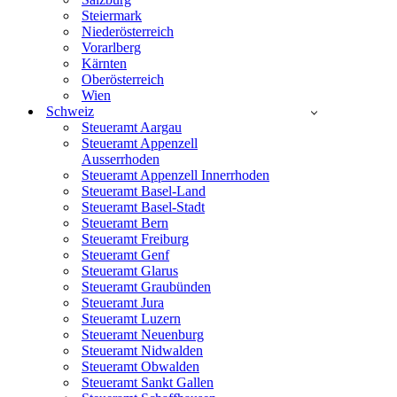
Steiermark
Niederösterreich
Vorarlberg
Kärnten
Oberösterreich
Wien
Schweiz
Steueramt Aargau
Steueramt Appenzell
Ausserrhoden
Steueramt Appenzell Innerrhoden
Steueramt Basel-Land
Steueramt Basel-Stadt
Steueramt Bern
Steueramt Freiburg
Steueramt Genf
Steueramt Glarus
Steueramt Graubünden
Steueramt Jura
Steueramt Luzern
Steueramt Neuenburg
Steueramt Nidwalden
Steueramt Obwalden
Steueramt Sankt Gallen