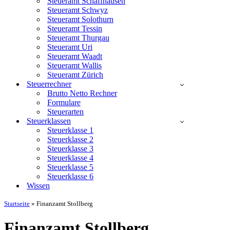
Steueramt Schaffhausen
Steueramt Schwyz
Steueramt Solothurn
Steueramt Tessin
Steueramt Thurgau
Steueramt Uri
Steueramt Waadt
Steueramt Wallis
Steueramt Zürich
Steuerrechner
Brutto Netto Rechner
Formulare
Steuerarten
Steuerklassen
Steuerklasse 1
Steuerklasse 2
Steuerklasse 3
Steuerklasse 4
Steuerklasse 5
Steuerklasse 6
Wissen
Startseite
»
Finanzamt Stollberg
Finanzamt Stollberg