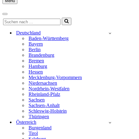
Menu
Navigationsmenü
Navigationsmenü
Suchen
nach …
Deutschland
Baden-Württemberg
Bayern
Berlin
Brandenburg
Bremen
Hamburg
Hessen
Mecklenburg-Vorpommern
Niedersachsen
Nordrhein-Westfalen
Rheinland-Pfalz
Sachsen
Sachsen-Anhalt
Schleswig-Holstein
Thüringen
Österreich
Burgenland
Tirol
Salzburg