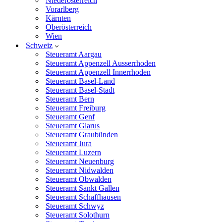
Niederösterreich
Vorarlberg
Kärnten
Oberösterreich
Wien
Schweiz
Steueramt Aargau
Steueramt Appenzell Ausserrhoden
Steueramt Appenzell Innerrhoden
Steueramt Basel-Land
Steueramt Basel-Stadt
Steueramt Bern
Steueramt Freiburg
Steueramt Genf
Steueramt Glarus
Steueramt Graubünden
Steueramt Jura
Steueramt Luzern
Steueramt Neuenburg
Steueramt Nidwalden
Steueramt Obwalden
Steueramt Sankt Gallen
Steueramt Schaffhausen
Steueramt Schwyz
Steueramt Solothurn