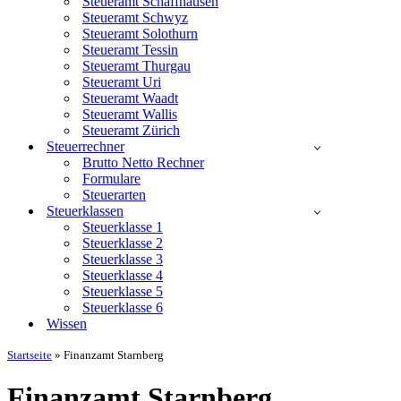
Steueramt Schaffhausen
Steueramt Schwyz
Steueramt Solothurn
Steueramt Tessin
Steueramt Thurgau
Steueramt Uri
Steueramt Waadt
Steueramt Wallis
Steueramt Zürich
Steuerrechner
Brutto Netto Rechner
Formulare
Steuerarten
Steuerklassen
Steuerklasse 1
Steuerklasse 2
Steuerklasse 3
Steuerklasse 4
Steuerklasse 5
Steuerklasse 6
Wissen
Startseite
»
Finanzamt Starnberg
Finanzamt Starnberg