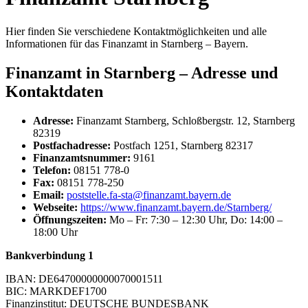
Hier finden Sie verschiedene Kontaktmöglichkeiten und alle
Informationen für das Finanzamt in Starnberg – Bayern.
Finanzamt in Starnberg – Adresse und
Kontaktdaten
Adresse:
Finanzamt Starnberg, Schloßbergstr. 12, Starnberg
82319
Postfachadresse:
Postfach 1251, Starnberg 82317
Finanzamtsnummer:
9161
Telefon:
08151 778-0
Fax:
08151 778-250
Email:
poststelle.fa-sta@finanzamt.bayern.de
Webseite:
https://www.finanzamt.bayern.de/Starnberg/
Öffnungszeiten:
Mo – Fr: 7:30 – 12:30 Uhr, Do: 14:00 –
18:00 Uhr
Bankverbindung 1
IBAN: DE64700000000070001511
BIC: MARKDEF1700
Finanzinstitut: DEUTSCHE BUNDESBANK