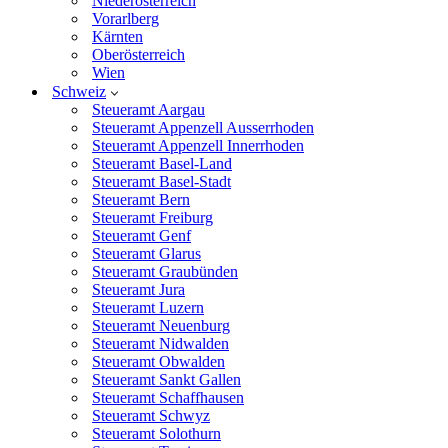
Niederösterreich
Vorarlberg
Kärnten
Oberösterreich
Wien
Schweiz
Steueramt Aargau
Steueramt Appenzell Ausserrhoden
Steueramt Appenzell Innerrhoden
Steueramt Basel-Land
Steueramt Basel-Stadt
Steueramt Bern
Steueramt Freiburg
Steueramt Genf
Steueramt Glarus
Steueramt Graubünden
Steueramt Jura
Steueramt Luzern
Steueramt Neuenburg
Steueramt Nidwalden
Steueramt Obwalden
Steueramt Sankt Gallen
Steueramt Schaffhausen
Steueramt Schwyz
Steueramt Solothurn