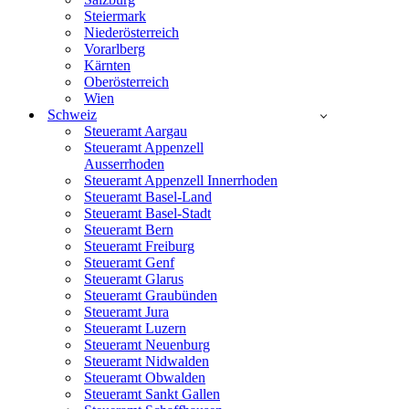
Steiermark
Niederösterreich
Vorarlberg
Kärnten
Oberösterreich
Wien
Schweiz
Steueramt Aargau
Steueramt Appenzell
Ausserrhoden
Steueramt Appenzell Innerrhoden
Steueramt Basel-Land
Steueramt Basel-Stadt
Steueramt Bern
Steueramt Freiburg
Steueramt Genf
Steueramt Glarus
Steueramt Graubünden
Steueramt Jura
Steueramt Luzern
Steueramt Neuenburg
Steueramt Nidwalden
Steueramt Obwalden
Steueramt Sankt Gallen