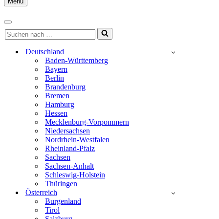
Menu
Navigationsmenü
Navigationsmenü
Suchen
nach …
Deutschland
Baden-Württemberg
Bayern
Berlin
Brandenburg
Bremen
Hamburg
Hessen
Mecklenburg-Vorpommern
Niedersachsen
Nordrhein-Westfalen
Rheinland-Pfalz
Sachsen
Sachsen-Anhalt
Schleswig-Holstein
Thüringen
Österreich
Burgenland
Tirol
Salzburg