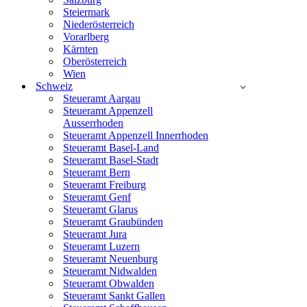
Steiermark
Niederösterreich
Vorarlberg
Kärnten
Oberösterreich
Wien
Schweiz
Steueramt Aargau
Steueramt Appenzell
Ausserrhoden
Steueramt Appenzell Innerrhoden
Steueramt Basel-Land
Steueramt Basel-Stadt
Steueramt Bern
Steueramt Freiburg
Steueramt Genf
Steueramt Glarus
Steueramt Graubünden
Steueramt Jura
Steueramt Luzern
Steueramt Neuenburg
Steueramt Nidwalden
Steueramt Obwalden
Steueramt Sankt Gallen