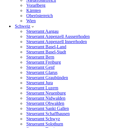
Niederösterreich
Vorarlberg
Kärnten
Oberösterreich
Wien
Schweiz
Steueramt Aargau
Steueramt Appenzell Ausserrhoden
Steueramt Appenzell Innerrhoden
Steueramt Basel-Land
Steueramt Basel-Stadt
Steueramt Bern
Steueramt Freiburg
Steueramt Genf
Steueramt Glarus
Steueramt Graubünden
Steueramt Jura
Steueramt Luzern
Steueramt Neuenburg
Steueramt Nidwalden
Steueramt Obwalden
Steueramt Sankt Gallen
Steueramt Schaffhausen
Steueramt Schwyz
Steueramt Solothurn