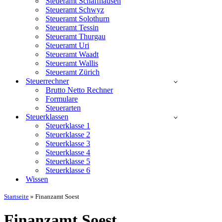
Steueramt Schaffhausen
Steueramt Schwyz
Steueramt Solothurn
Steueramt Tessin
Steueramt Thurgau
Steueramt Uri
Steueramt Waadt
Steueramt Wallis
Steueramt Zürich
Steuerrechner
Brutto Netto Rechner
Formulare
Steuerarten
Steuerklassen
Steuerklasse 1
Steuerklasse 2
Steuerklasse 3
Steuerklasse 4
Steuerklasse 5
Steuerklasse 6
Wissen
Startseite
»
Finanzamt Soest
Finanzamt Soest