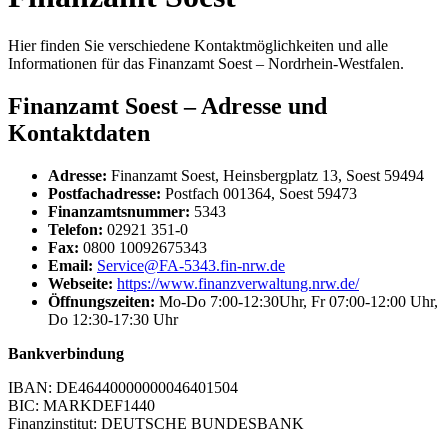
Hier finden Sie verschiedene Kontaktmöglichkeiten und alle
Informationen für das Finanzamt Soest – Nordrhein-Westfalen.
Finanzamt Soest – Adresse und
Kontaktdaten
Adresse:
Finanzamt Soest, Heinsbergplatz 13, Soest 59494
Postfachadresse:
Postfach 001364, Soest 59473
Finanzamtsnummer:
5343
Telefon:
02921 351-0
Fax:
0800 10092675343
Email:
Service@FA-5343.fin-nrw.de
Webseite:
https://www.finanzverwaltung.nrw.de/
Öffnungszeiten:
Mo-Do 7:00-12:30Uhr, Fr 07:00-12:00 Uhr,
Do 12:30-17:30 Uhr
Bankverbindung
IBAN: DE46440000000046401504
BIC: MARKDEF1440
Finanzinstitut: DEUTSCHE BUNDESBANK