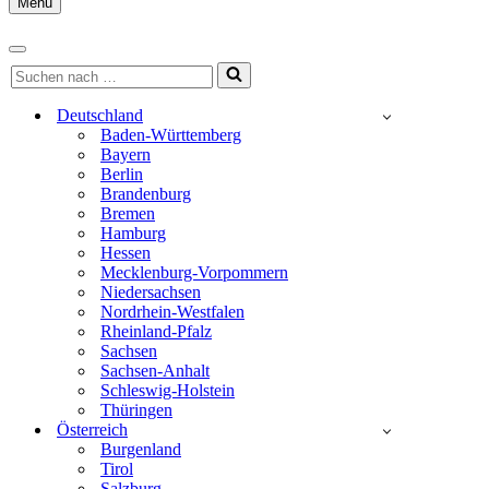
Menu
Navigationsmenü
Navigationsmenü
Suchen
nach …
Deutschland
Baden-Württemberg
Bayern
Berlin
Brandenburg
Bremen
Hamburg
Hessen
Mecklenburg-Vorpommern
Niedersachsen
Nordrhein-Westfalen
Rheinland-Pfalz
Sachsen
Sachsen-Anhalt
Schleswig-Holstein
Thüringen
Österreich
Burgenland
Tirol
Salzburg