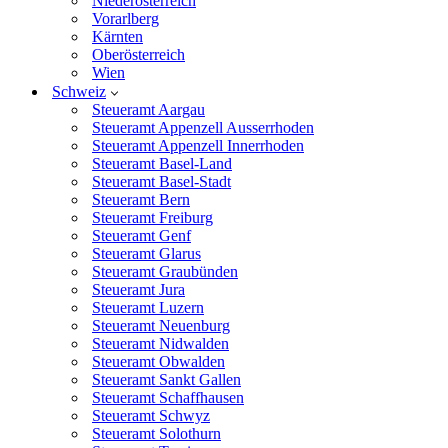
Niederösterreich
Vorarlberg
Kärnten
Oberösterreich
Wien
Schweiz
Steueramt Aargau
Steueramt Appenzell Ausserrhoden
Steueramt Appenzell Innerrhoden
Steueramt Basel-Land
Steueramt Basel-Stadt
Steueramt Bern
Steueramt Freiburg
Steueramt Genf
Steueramt Glarus
Steueramt Graubünden
Steueramt Jura
Steueramt Luzern
Steueramt Neuenburg
Steueramt Nidwalden
Steueramt Obwalden
Steueramt Sankt Gallen
Steueramt Schaffhausen
Steueramt Schwyz
Steueramt Solothurn