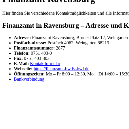
Hier finden Sie verschiedene Kontaktmöglichkeiten und alle Inform
Finanzamt in Ravensburg – Adresse und K
Adresse:
Finanzamt Ravensburg, Broner Platz 12, Weingarten
Postfachadresse:
Postfach 4062, Weingarten 88219
Finanzamtsnummer:
2877
Telefon:
0751 403-0
Fax:
0751 403-303
E-Mail:
Kontaktformular
Webseite:
https://finanzamt-bw.fv-bwl.de
Öffnungszeiten:
Mo – Fr 8:00 – 12:30, Mo + Di 14:00 – 15:30
Bankverbindung