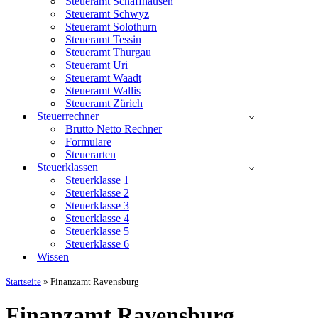
Steueramt Schaffhausen
Steueramt Schwyz
Steueramt Solothurn
Steueramt Tessin
Steueramt Thurgau
Steueramt Uri
Steueramt Waadt
Steueramt Wallis
Steueramt Zürich
Steuerrechner
Brutto Netto Rechner
Formulare
Steuerarten
Steuerklassen
Steuerklasse 1
Steuerklasse 2
Steuerklasse 3
Steuerklasse 4
Steuerklasse 5
Steuerklasse 6
Wissen
Startseite
»
Finanzamt Ravensburg
Finanzamt Ravensburg