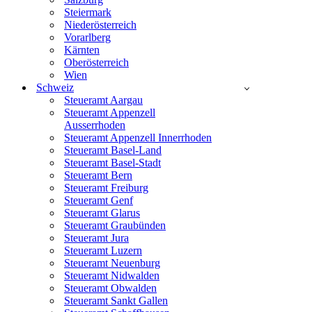
Steiermark
Niederösterreich
Vorarlberg
Kärnten
Oberösterreich
Wien
Schweiz
Steueramt Aargau
Steueramt Appenzell
Ausserrhoden
Steueramt Appenzell Innerrhoden
Steueramt Basel-Land
Steueramt Basel-Stadt
Steueramt Bern
Steueramt Freiburg
Steueramt Genf
Steueramt Glarus
Steueramt Graubünden
Steueramt Jura
Steueramt Luzern
Steueramt Neuenburg
Steueramt Nidwalden
Steueramt Obwalden
Steueramt Sankt Gallen