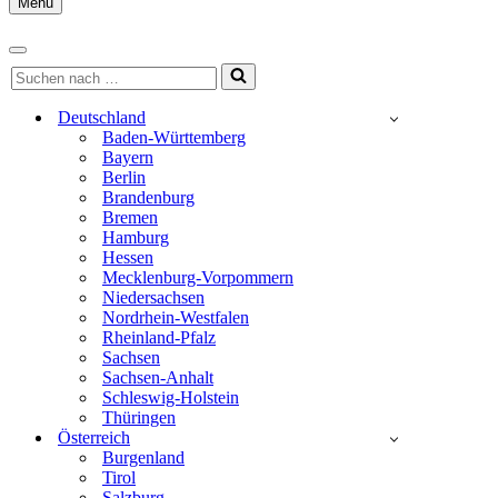
Menu
Navigationsmenü
Navigationsmenü
Suchen
nach …
Deutschland
Baden-Württemberg
Bayern
Berlin
Brandenburg
Bremen
Hamburg
Hessen
Mecklenburg-Vorpommern
Niedersachsen
Nordrhein-Westfalen
Rheinland-Pfalz
Sachsen
Sachsen-Anhalt
Schleswig-Holstein
Thüringen
Österreich
Burgenland
Tirol
Salzburg