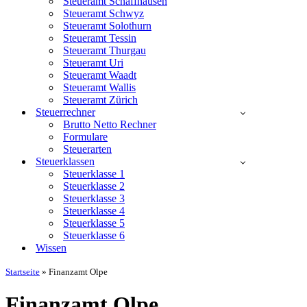
Steueramt Schaffhausen
Steueramt Schwyz
Steueramt Solothurn
Steueramt Tessin
Steueramt Thurgau
Steueramt Uri
Steueramt Waadt
Steueramt Wallis
Steueramt Zürich
Steuerrechner
Brutto Netto Rechner
Formulare
Steuerarten
Steuerklassen
Steuerklasse 1
Steuerklasse 2
Steuerklasse 3
Steuerklasse 4
Steuerklasse 5
Steuerklasse 6
Wissen
Startseite
»
Finanzamt Olpe
Finanzamt Olpe