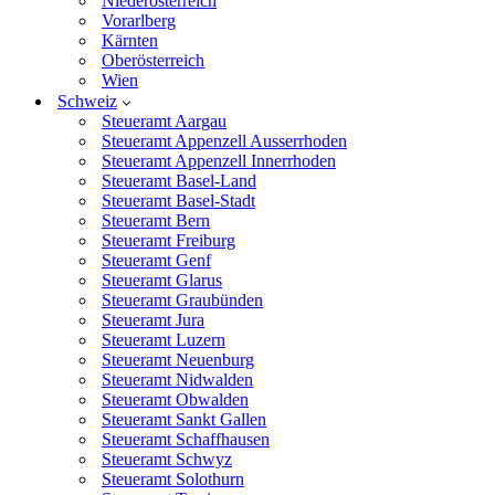
Niederösterreich
Vorarlberg
Kärnten
Oberösterreich
Wien
Schweiz
Steueramt Aargau
Steueramt Appenzell Ausserrhoden
Steueramt Appenzell Innerrhoden
Steueramt Basel-Land
Steueramt Basel-Stadt
Steueramt Bern
Steueramt Freiburg
Steueramt Genf
Steueramt Glarus
Steueramt Graubünden
Steueramt Jura
Steueramt Luzern
Steueramt Neuenburg
Steueramt Nidwalden
Steueramt Obwalden
Steueramt Sankt Gallen
Steueramt Schaffhausen
Steueramt Schwyz
Steueramt Solothurn