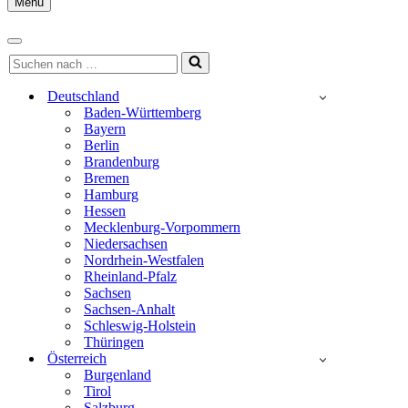
Menu
Navigationsmenü
Navigationsmenü
Suchen
nach …
Deutschland
Baden-Württemberg
Bayern
Berlin
Brandenburg
Bremen
Hamburg
Hessen
Mecklenburg-Vorpommern
Niedersachsen
Nordrhein-Westfalen
Rheinland-Pfalz
Sachsen
Sachsen-Anhalt
Schleswig-Holstein
Thüringen
Österreich
Burgenland
Tirol
Salzburg