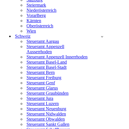
Steiermark
Niederösterreich
Vorarlberg
Kärnten
Oberösterreich
Wien
Schweiz
Steueramt Aargau
Steueramt Appenzell
Ausserrhoden
Steueramt Appenzell Innerrhoden
Steueramt Basel-Land
Steueramt Basel-Stadt
Steueramt Bern
Steueramt Freiburg
Steueramt Genf
Steueramt Glarus
Steueramt Graubünden
Steueramt Jura
Steueramt Luzern
Steueramt Neuenburg
Steueramt Nidwalden
Steueramt Obwalden
Steueramt Sankt Gallen