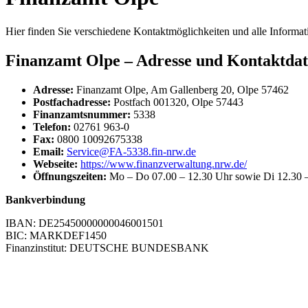
Hier finden Sie verschiedene Kontaktmöglichkeiten und alle Informa
Finanzamt Olpe – Adresse und Kontaktda
Adresse:
Finanzamt Olpe, Am Gallenberg 20, Olpe 57462
Postfachadresse:
Postfach 001320, Olpe 57443
Finanzamtsnummer:
5338
Telefon:
02761 963-0
Fax:
0800 10092675338
Email:
Service@FA-5338.fin-nrw.de
Webseite:
https://www.finanzverwaltung.nrw.de/
Öffnungszeiten:
Mo – Do 07.00 – 12.30 Uhr sowie Di 12.30 
Bankverbindung
IBAN: DE25450000000046001501
BIC: MARKDEF1450
Finanzinstitut: DEUTSCHE BUNDESBANK