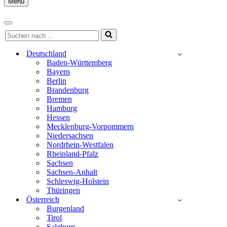
Menu
Navigationsmenü
Navigationsmenü
Suchen
nach …
Deutschland
Baden-Württemberg
Bayern
Berlin
Brandenburg
Bremen
Hamburg
Hessen
Mecklenburg-Vorpommern
Niedersachsen
Nordrhein-Westfalen
Rheinland-Pfalz
Sachsen
Sachsen-Anhalt
Schleswig-Holstein
Thüringen
Österreich
Burgenland
Tirol
Salzburg