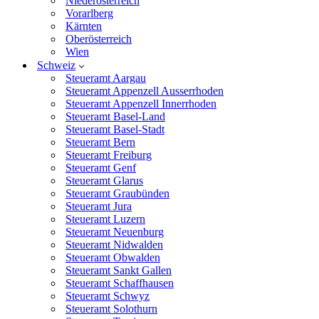
Niederösterreich
Vorarlberg
Kärnten
Oberösterreich
Wien
Schweiz
Steueramt Aargau
Steueramt Appenzell Ausserrhoden
Steueramt Appenzell Innerrhoden
Steueramt Basel-Land
Steueramt Basel-Stadt
Steueramt Bern
Steueramt Freiburg
Steueramt Genf
Steueramt Glarus
Steueramt Graubünden
Steueramt Jura
Steueramt Luzern
Steueramt Neuenburg
Steueramt Nidwalden
Steueramt Obwalden
Steueramt Sankt Gallen
Steueramt Schaffhausen
Steueramt Schwyz
Steueramt Solothurn