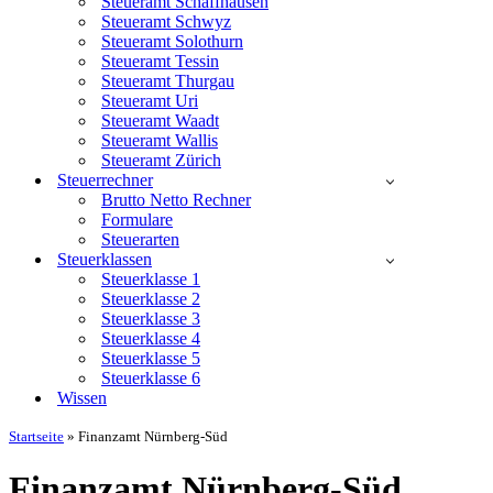
Steueramt Schaffhausen
Steueramt Schwyz
Steueramt Solothurn
Steueramt Tessin
Steueramt Thurgau
Steueramt Uri
Steueramt Waadt
Steueramt Wallis
Steueramt Zürich
Steuerrechner
Brutto Netto Rechner
Formulare
Steuerarten
Steuerklassen
Steuerklasse 1
Steuerklasse 2
Steuerklasse 3
Steuerklasse 4
Steuerklasse 5
Steuerklasse 6
Wissen
Startseite
»
Finanzamt Nürnberg-Süd
Finanzamt Nürnberg-Süd