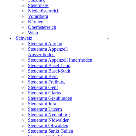
Steiermark
Niederösterreich
Vorarlberg
Kärnten
Oberösterreich
Wien
Schweiz
Steueramt Aargau
Steueramt Appenzell
Ausserrhoden
Steueramt Appenzell Innerrhoden
Steueramt Basel-Land
Steueramt Basel-Stadt
Steueramt Bern
Steueramt Freiburg
Steueramt Genf
Steueramt Glarus
Steueramt Graubünden
Steueramt Jura
Steueramt Luzern
Steueramt Neuenburg
Steueramt Nidwalden
Steueramt Obwalden
Steueramt Sankt Gallen