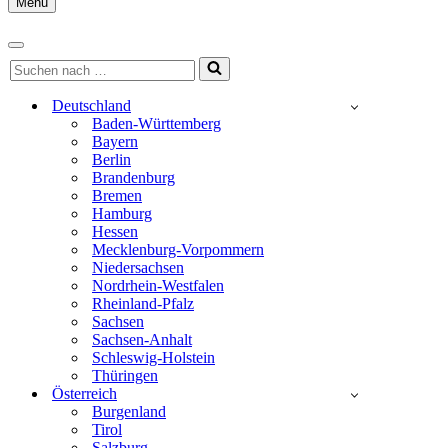
Menu
Navigationsmenü
Navigationsmenü
Suchen
nach …
Deutschland
Baden-Württemberg
Bayern
Berlin
Brandenburg
Bremen
Hamburg
Hessen
Mecklenburg-Vorpommern
Niedersachsen
Nordrhein-Westfalen
Rheinland-Pfalz
Sachsen
Sachsen-Anhalt
Schleswig-Holstein
Thüringen
Österreich
Burgenland
Tirol
Salzburg