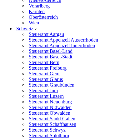
Niederösterreich
Vorarlberg
Kärnten
Oberösterreich
Wien
Schweiz
Steueramt Aargau
Steueramt Appenzell Ausserrhoden
Steueramt Appenzell Innerrhoden
Steueramt Basel-Land
Steueramt Basel-Stadt
Steueramt Bern
Steueramt Freiburg
Steueramt Genf
Steueramt Glarus
Steueramt Graubünden
Steueramt Jura
Steueramt Luzern
Steueramt Neuenburg
Steueramt Nidwalden
Steueramt Obwalden
Steueramt Sankt Gallen
Steueramt Schaffhausen
Steueramt Schwyz
Steueramt Solothurn