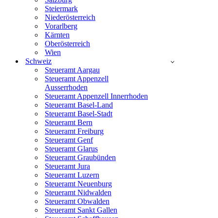
Steiermark
Niederösterreich
Vorarlberg
Kärnten
Oberösterreich
Wien
Schweiz
Steueramt Aargau
Steueramt Appenzell
Ausserrhoden
Steueramt Appenzell Innerrhoden
Steueramt Basel-Land
Steueramt Basel-Stadt
Steueramt Bern
Steueramt Freiburg
Steueramt Genf
Steueramt Glarus
Steueramt Graubünden
Steueramt Jura
Steueramt Luzern
Steueramt Neuenburg
Steueramt Nidwalden
Steueramt Obwalden
Steueramt Sankt Gallen