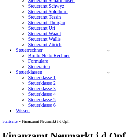
Steueramt Schaffhausen
Steueramt Schwyz
Steueramt Solothurn
Steueramt Tessin
Steueramt Thurgau
Steueramt Uri
Steueramt Waadt
Steueramt Wallis
Steueramt Zürich
Steuerrechner
Brutto Netto Rechner
Formulare
Steuerarten
Steuerklassen
Steuerklasse 1
Steuerklasse 2
Steuerklasse 3
Steuerklasse 4
Steuerklasse 5
Steuerklasse 6
Wissen
Startseite
»
Finanzamt Neumarkt i.d.Opf.
Finanzamt Neumarkt i.d.Opf.