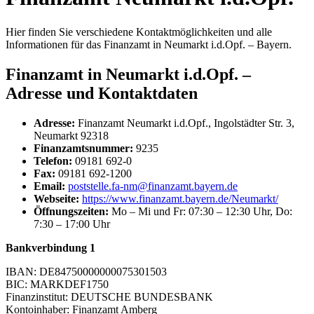
Hier finden Sie verschiedene Kontaktmöglichkeiten und alle
Informationen für das Finanzamt in Neumarkt i.d.Opf. – Bayern.
Finanzamt in Neumarkt i.d.Opf. –
Adresse und Kontaktdaten
Adresse:
Finanzamt Neumarkt i.d.Opf., Ingolstädter Str. 3,
Neumarkt 92318
Finanzamtsnummer:
9235
Telefon:
09181 692-0
Fax:
09181 692-1200
Email:
poststelle.fa-nm@finanzamt.bayern.de
Webseite:
https://www.finanzamt.bayern.de/Neumarkt/
Öffnungszeiten:
Mo – Mi und Fr: 07:30 – 12:30 Uhr, Do:
7:30 – 17:00 Uhr
Bankverbindung 1
IBAN: DE84750000000075301503
BIC: MARKDEF1750
Finanzinstitut: DEUTSCHE BUNDESBANK
Kontoinhaber: Finanzamt Amberg