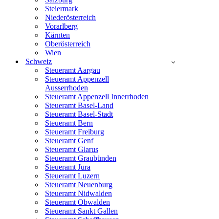
Steiermark
Niederösterreich
Vorarlberg
Kärnten
Oberösterreich
Wien
Schweiz
Steueramt Aargau
Steueramt Appenzell
Ausserrhoden
Steueramt Appenzell Innerrhoden
Steueramt Basel-Land
Steueramt Basel-Stadt
Steueramt Bern
Steueramt Freiburg
Steueramt Genf
Steueramt Glarus
Steueramt Graubünden
Steueramt Jura
Steueramt Luzern
Steueramt Neuenburg
Steueramt Nidwalden
Steueramt Obwalden
Steueramt Sankt Gallen