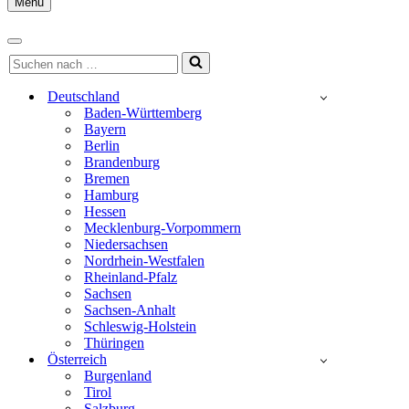
Menu
Navigationsmenü
Navigationsmenü
Suchen
nach …
Deutschland
Baden-Württemberg
Bayern
Berlin
Brandenburg
Bremen
Hamburg
Hessen
Mecklenburg-Vorpommern
Niedersachsen
Nordrhein-Westfalen
Rheinland-Pfalz
Sachsen
Sachsen-Anhalt
Schleswig-Holstein
Thüringen
Österreich
Burgenland
Tirol
Salzburg