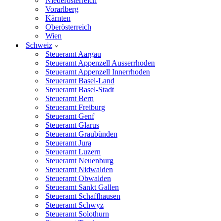
Niederösterreich
Vorarlberg
Kärnten
Oberösterreich
Wien
Schweiz
Steueramt Aargau
Steueramt Appenzell Ausserrhoden
Steueramt Appenzell Innerrhoden
Steueramt Basel-Land
Steueramt Basel-Stadt
Steueramt Bern
Steueramt Freiburg
Steueramt Genf
Steueramt Glarus
Steueramt Graubünden
Steueramt Jura
Steueramt Luzern
Steueramt Neuenburg
Steueramt Nidwalden
Steueramt Obwalden
Steueramt Sankt Gallen
Steueramt Schaffhausen
Steueramt Schwyz
Steueramt Solothurn