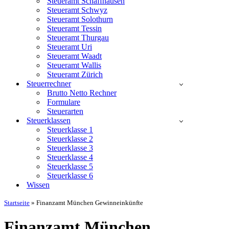
Steueramt Schaffhausen
Steueramt Schwyz
Steueramt Solothurn
Steueramt Tessin
Steueramt Thurgau
Steueramt Uri
Steueramt Waadt
Steueramt Wallis
Steueramt Zürich
Steuerrechner
Brutto Netto Rechner
Formulare
Steuerarten
Steuerklassen
Steuerklasse 1
Steuerklasse 2
Steuerklasse 3
Steuerklasse 4
Steuerklasse 5
Steuerklasse 6
Wissen
Startseite
»
Finanzamt München Gewinneinkünfte
Finanzamt München