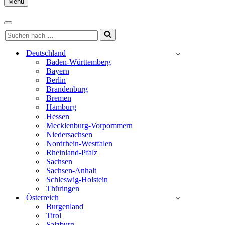
Menu
Navigationsmenü
Navigationsmenü
Suchen
nach …
Deutschland
Baden-Württemberg
Bayern
Berlin
Brandenburg
Bremen
Hamburg
Hessen
Mecklenburg-Vorpommern
Niedersachsen
Nordrhein-Westfalen
Rheinland-Pfalz
Sachsen
Sachsen-Anhalt
Schleswig-Holstein
Thüringen
Österreich
Burgenland
Tirol
Salzburg