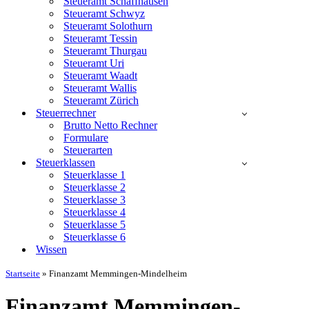
Steueramt Schaffhausen
Steueramt Schwyz
Steueramt Solothurn
Steueramt Tessin
Steueramt Thurgau
Steueramt Uri
Steueramt Waadt
Steueramt Wallis
Steueramt Zürich
Steuerrechner
Brutto Netto Rechner
Formulare
Steuerarten
Steuerklassen
Steuerklasse 1
Steuerklasse 2
Steuerklasse 3
Steuerklasse 4
Steuerklasse 5
Steuerklasse 6
Wissen
Startseite
»
Finanzamt Memmingen-Mindelheim
Finanzamt Memmingen-