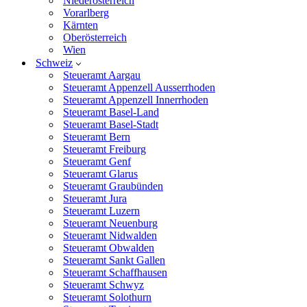
Niederösterreich
Vorarlberg
Kärnten
Oberösterreich
Wien
Schweiz
Steueramt Aargau
Steueramt Appenzell Ausserrhoden
Steueramt Appenzell Innerrhoden
Steueramt Basel-Land
Steueramt Basel-Stadt
Steueramt Bern
Steueramt Freiburg
Steueramt Genf
Steueramt Glarus
Steueramt Graubünden
Steueramt Jura
Steueramt Luzern
Steueramt Neuenburg
Steueramt Nidwalden
Steueramt Obwalden
Steueramt Sankt Gallen
Steueramt Schaffhausen
Steueramt Schwyz
Steueramt Solothurn