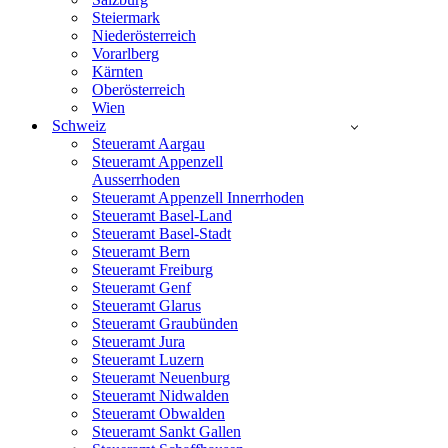
Steiermark
Niederösterreich
Vorarlberg
Kärnten
Oberösterreich
Wien
Schweiz
Steueramt Aargau
Steueramt Appenzell
Ausserrhoden
Steueramt Appenzell Innerrhoden
Steueramt Basel-Land
Steueramt Basel-Stadt
Steueramt Bern
Steueramt Freiburg
Steueramt Genf
Steueramt Glarus
Steueramt Graubünden
Steueramt Jura
Steueramt Luzern
Steueramt Neuenburg
Steueramt Nidwalden
Steueramt Obwalden
Steueramt Sankt Gallen