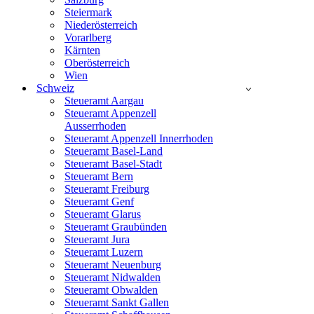
Steiermark
Niederösterreich
Vorarlberg
Kärnten
Oberösterreich
Wien
Schweiz
Steueramt Aargau
Steueramt Appenzell
Ausserrhoden
Steueramt Appenzell Innerrhoden
Steueramt Basel-Land
Steueramt Basel-Stadt
Steueramt Bern
Steueramt Freiburg
Steueramt Genf
Steueramt Glarus
Steueramt Graubünden
Steueramt Jura
Steueramt Luzern
Steueramt Neuenburg
Steueramt Nidwalden
Steueramt Obwalden
Steueramt Sankt Gallen