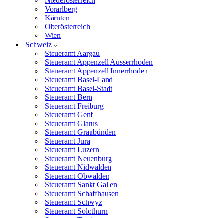
Niederösterreich
Vorarlberg
Kärnten
Oberösterreich
Wien
Schweiz
Steueramt Aargau
Steueramt Appenzell Ausserrhoden
Steueramt Appenzell Innerrhoden
Steueramt Basel-Land
Steueramt Basel-Stadt
Steueramt Bern
Steueramt Freiburg
Steueramt Genf
Steueramt Glarus
Steueramt Graubünden
Steueramt Jura
Steueramt Luzern
Steueramt Neuenburg
Steueramt Nidwalden
Steueramt Obwalden
Steueramt Sankt Gallen
Steueramt Schaffhausen
Steueramt Schwyz
Steueramt Solothurn