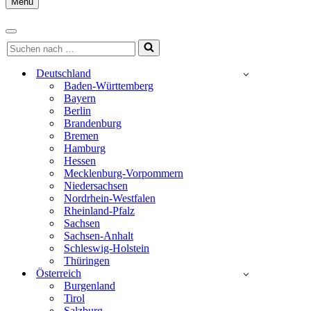
Menu
Navigationsmenü
Navigationsmenü
Suchen
nach …
Deutschland
Baden-Württemberg
Bayern
Berlin
Brandenburg
Bremen
Hamburg
Hessen
Mecklenburg-Vorpommern
Niedersachsen
Nordrhein-Westfalen
Rheinland-Pfalz
Sachsen
Sachsen-Anhalt
Schleswig-Holstein
Thüringen
Österreich
Burgenland
Tirol
Salzburg