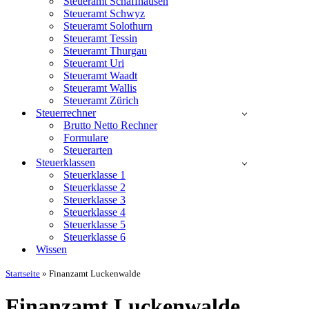
Steueramt Schaffhausen
Steueramt Schwyz
Steueramt Solothurn
Steueramt Tessin
Steueramt Thurgau
Steueramt Uri
Steueramt Waadt
Steueramt Wallis
Steueramt Zürich
Steuerrechner
Brutto Netto Rechner
Formulare
Steuerarten
Steuerklassen
Steuerklasse 1
Steuerklasse 2
Steuerklasse 3
Steuerklasse 4
Steuerklasse 5
Steuerklasse 6
Wissen
Startseite
»
Finanzamt Luckenwalde
Finanzamt Luckenwalde