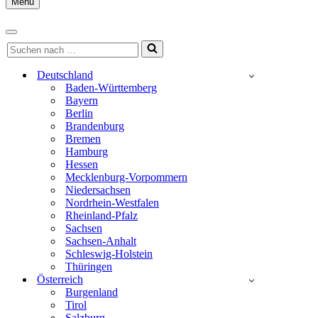
Menu
Navigationsmenü
Navigationsmenü
Suchen
nach …
Deutschland
Baden-Württemberg
Bayern
Berlin
Brandenburg
Bremen
Hamburg
Hessen
Mecklenburg-Vorpommern
Niedersachsen
Nordrhein-Westfalen
Rheinland-Pfalz
Sachsen
Sachsen-Anhalt
Schleswig-Holstein
Thüringen
Österreich
Burgenland
Tirol
Salzburg