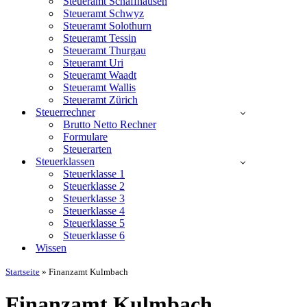
Steueramt Schaffhausen
Steueramt Schwyz
Steueramt Solothurn
Steueramt Tessin
Steueramt Thurgau
Steueramt Uri
Steueramt Waadt
Steueramt Wallis
Steueramt Zürich
Steuerrechner
Brutto Netto Rechner
Formulare
Steuerarten
Steuerklassen
Steuerklasse 1
Steuerklasse 2
Steuerklasse 3
Steuerklasse 4
Steuerklasse 5
Steuerklasse 6
Wissen
Startseite
»
Finanzamt Kulmbach
Finanzamt Kulmbach