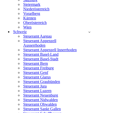
Steiermark
Niederösterreich
Vorarlberg
Kärnten
Oberösterreich
Wien
Schweiz
Steueramt Aargau
Steueramt Appenzell
Ausserrhoden
Steueramt Appenzell Innerrhoden
Steueramt Basel-Land
Steueramt Basel-Stadt
Steueramt Bern
Steueramt Freiburg
Steueramt Genf
Steueramt Glarus
Steueramt Graubünden
Steueramt Jura
Steueramt Luzern
Steueramt Neuenburg
Steueramt Nidwalden
Steueramt Obwalden
Steueramt Sankt Gallen