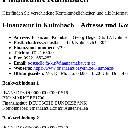
Hier finden Sie verschiedene Kontaktmöglichkeiten und alle Informa
Finanzamt in Kulmbach – Adresse und Ko
Adresse:
Finanzamt Kulmbach, Georg-Hagen-Str. 17, Kulmba
Postfachadresse:
Postfach 1420, Kulmbach 95304
Finanzamtsnummer:
9229
Telefon:
09221 650-0
Fax:
09221 650-283
Email:
poststelle.fa-ku@finanzamt.bayern.de
Webseite:
https://www.finanzamt.bayern.de/Kulmbach/
Öffnungszeiten:
Mo, Di, Mi, Do: 08:00 – 13:00 Uhr, Do: 14:0
Bankverbindung 1
IBAN: DE69700000000070001518
BIC: MARKDEF1700
Finanzinstitut: DEUTSCHE BUNDESBANK
Kontoinhaber: Finanzamt Hof mit Außenstellen
Bankverbindung 2
IBAN: DE83780500000380020750