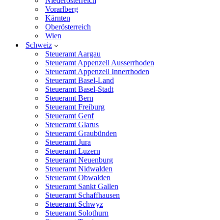
Niederösterreich
Vorarlberg
Kärnten
Oberösterreich
Wien
Schweiz
Steueramt Aargau
Steueramt Appenzell Ausserrhoden
Steueramt Appenzell Innerrhoden
Steueramt Basel-Land
Steueramt Basel-Stadt
Steueramt Bern
Steueramt Freiburg
Steueramt Genf
Steueramt Glarus
Steueramt Graubünden
Steueramt Jura
Steueramt Luzern
Steueramt Neuenburg
Steueramt Nidwalden
Steueramt Obwalden
Steueramt Sankt Gallen
Steueramt Schaffhausen
Steueramt Schwyz
Steueramt Solothurn