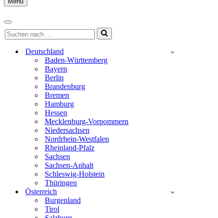
Menu
Navigationsmenü
Navigationsmenü
Suchen
nach …
Deutschland
Baden-Württemberg
Bayern
Berlin
Brandenburg
Bremen
Hamburg
Hessen
Mecklenburg-Vorpommern
Niedersachsen
Nordrhein-Westfalen
Rheinland-Pfalz
Sachsen
Sachsen-Anhalt
Schleswig-Holstein
Thüringen
Österreich
Burgenland
Tirol
Salzburg