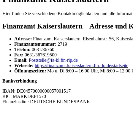
Hier finden Sie verschiedene Kontaktmöglichkeiten und alle Informat
Finanzamt Kaiserslautern – Adresse und 
Adresse:
Finanzamt Kaiserslautern, Eisenbahnstr. 56, Kaisersl
Finanzamtsnummer:
2719
Telefon:
0631/36760
Fax:
0631/367619500
Email:
Poststelle@fa-kl.fin-rlp.de
Webseite:
https://finanzamt-kaiserslautern.fin-rlp.de/startseite
Öffnungszeiten:
Mo u. Di 8:00 – 16:00 Uhr, Mi 8:00 – 12:00 
Bankverbindung
IBAN: DE04570000000057001517
BIC: MARKDEF1570
Finanzinstitut: DEUTSCHE BUNDESBANK