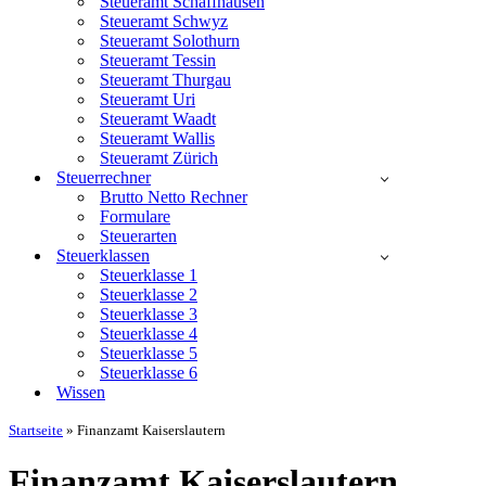
Steueramt Schaffhausen
Steueramt Schwyz
Steueramt Solothurn
Steueramt Tessin
Steueramt Thurgau
Steueramt Uri
Steueramt Waadt
Steueramt Wallis
Steueramt Zürich
Steuerrechner
Brutto Netto Rechner
Formulare
Steuerarten
Steuerklassen
Steuerklasse 1
Steuerklasse 2
Steuerklasse 3
Steuerklasse 4
Steuerklasse 5
Steuerklasse 6
Wissen
Startseite
»
Finanzamt Kaiserslautern
Finanzamt Kaiserslautern