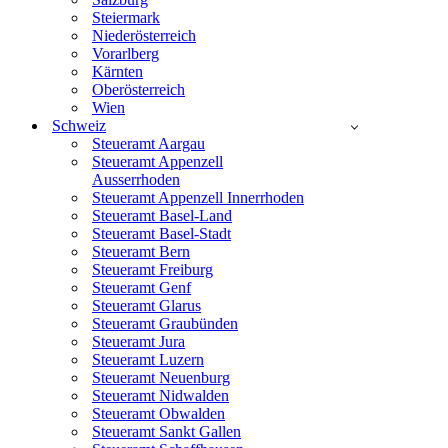
Steiermark
Niederösterreich
Vorarlberg
Kärnten
Oberösterreich
Wien
Schweiz
Steueramt Aargau
Steueramt Appenzell
Ausserrhoden
Steueramt Appenzell Innerrhoden
Steueramt Basel-Land
Steueramt Basel-Stadt
Steueramt Bern
Steueramt Freiburg
Steueramt Genf
Steueramt Glarus
Steueramt Graubünden
Steueramt Jura
Steueramt Luzern
Steueramt Neuenburg
Steueramt Nidwalden
Steueramt Obwalden
Steueramt Sankt Gallen