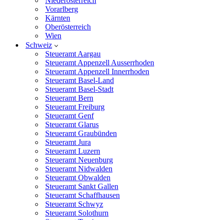
Niederösterreich
Vorarlberg
Kärnten
Oberösterreich
Wien
Schweiz
Steueramt Aargau
Steueramt Appenzell Ausserrhoden
Steueramt Appenzell Innerrhoden
Steueramt Basel-Land
Steueramt Basel-Stadt
Steueramt Bern
Steueramt Freiburg
Steueramt Genf
Steueramt Glarus
Steueramt Graubünden
Steueramt Jura
Steueramt Luzern
Steueramt Neuenburg
Steueramt Nidwalden
Steueramt Obwalden
Steueramt Sankt Gallen
Steueramt Schaffhausen
Steueramt Schwyz
Steueramt Solothurn