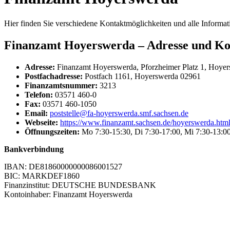
Hier finden Sie verschiedene Kontaktmöglichkeiten und alle Informa
Finanzamt Hoyerswerda – Adresse und Ko
Adresse:
Finanzamt Hoyerswerda, Pforzheimer Platz 1, Hoye
Postfachadresse:
Postfach 1161, Hoyerswerda 02961
Finanzamtsnummer:
3213
Telefon:
03571 460-0
Fax:
03571 460-1050
Email:
poststelle@fa-hoyerswerda.smf.sachsen.de
Webseite:
https://www.finanzamt.sachsen.de/hoyerswerda.htm
Öffnungszeiten:
Mo 7:30-15:30, Di 7:30-17:00, Mi 7:30-13:00
Bankverbindung
IBAN: DE81860000000086001527
BIC: MARKDEF1860
Finanzinstitut: DEUTSCHE BUNDESBANK
Kontoinhaber: Finanzamt Hoyerswerda