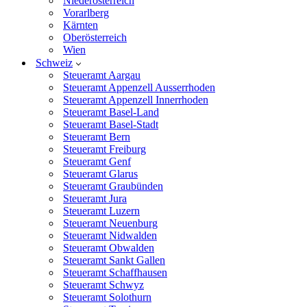
Niederösterreich
Vorarlberg
Kärnten
Oberösterreich
Wien
Schweiz
Steueramt Aargau
Steueramt Appenzell Ausserrhoden
Steueramt Appenzell Innerrhoden
Steueramt Basel-Land
Steueramt Basel-Stadt
Steueramt Bern
Steueramt Freiburg
Steueramt Genf
Steueramt Glarus
Steueramt Graubünden
Steueramt Jura
Steueramt Luzern
Steueramt Neuenburg
Steueramt Nidwalden
Steueramt Obwalden
Steueramt Sankt Gallen
Steueramt Schaffhausen
Steueramt Schwyz
Steueramt Solothurn