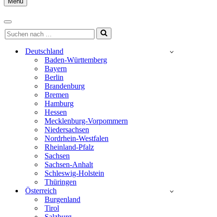
Menu
Navigationsmenü
Navigationsmenü
Suchen
nach …
Deutschland
Baden-Württemberg
Bayern
Berlin
Brandenburg
Bremen
Hamburg
Hessen
Mecklenburg-Vorpommern
Niedersachsen
Nordrhein-Westfalen
Rheinland-Pfalz
Sachsen
Sachsen-Anhalt
Schleswig-Holstein
Thüringen
Österreich
Burgenland
Tirol
Salzburg