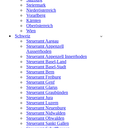
Steiermark
Niederösterreich
Vorarlberg
Kärnten
Oberösterreich
Wien
Schweiz
Steueramt Aargau
Steueramt Appenzell
Ausserrhoden
Steueramt Appenzell Innerrhoden
Steueramt Basel-Land
Steueramt Basel-Stadt
Steueramt Bern
Steueramt Freiburg
Steueramt Genf
Steueramt Glarus
Steueramt Graubünden
Steueramt Jura
Steueramt Luzern
Steueramt Neuenburg
Steueramt Nidwalden
Steueramt Obwalden
Steueramt Sankt Gallen