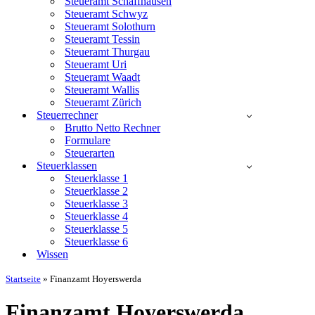
Steueramt Schaffhausen
Steueramt Schwyz
Steueramt Solothurn
Steueramt Tessin
Steueramt Thurgau
Steueramt Uri
Steueramt Waadt
Steueramt Wallis
Steueramt Zürich
Steuerrechner
Brutto Netto Rechner
Formulare
Steuerarten
Steuerklassen
Steuerklasse 1
Steuerklasse 2
Steuerklasse 3
Steuerklasse 4
Steuerklasse 5
Steuerklasse 6
Wissen
Startseite
»
Finanzamt Hoyerswerda
Finanzamt Hoyerswerda