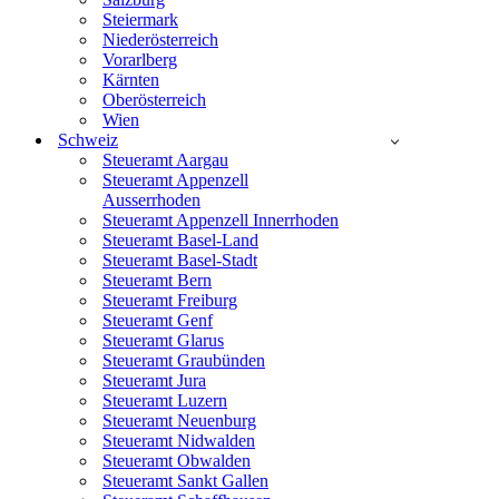
Steiermark
Niederösterreich
Vorarlberg
Kärnten
Oberösterreich
Wien
Schweiz
Steueramt Aargau
Steueramt Appenzell
Ausserrhoden
Steueramt Appenzell Innerrhoden
Steueramt Basel-Land
Steueramt Basel-Stadt
Steueramt Bern
Steueramt Freiburg
Steueramt Genf
Steueramt Glarus
Steueramt Graubünden
Steueramt Jura
Steueramt Luzern
Steueramt Neuenburg
Steueramt Nidwalden
Steueramt Obwalden
Steueramt Sankt Gallen