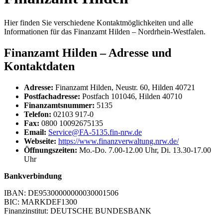
Hier finden Sie verschiedene Kontaktmöglichkeiten und alle
Informationen für das Finanzamt Hilden – Nordrhein-Westfalen.
Finanzamt Hilden – Adresse und
Kontaktdaten
Adresse:
Finanzamt Hilden, Neustr. 60, Hilden 40721
Postfachadresse:
Postfach 101046, Hilden 40710
Finanzamtsnummer:
5135
Telefon:
02103 917-0
Fax:
0800 10092675135
Email:
Service@FA-5135.fin-nrw.de
Webseite:
https://www.finanzverwaltung.nrw.de/
Öffnungszeiten:
Mo.-Do. 7.00-12.00 Uhr, Di. 13.30-17.00
Uhr
Bankverbindung
IBAN: DE95300000000030001506
BIC: MARKDEF1300
Finanzinstitut: DEUTSCHE BUNDESBANK