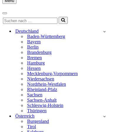
Menu
Navigationsmenü
Navigationsmenü
Suchen
nach …
Deutschland
Baden-Württemberg
Bayern
Berlin
Brandenburg
Bremen
Hamburg
Hessen
Mecklenburg-Vorpommern
Niedersachsen
Nordrhein-Westfalen
Rheinland-Pfalz
Sachsen
Sachsen-Anhalt
Schleswig-Holstein
Thüringen
Österreich
Burgenland
Tirol
Salzburg