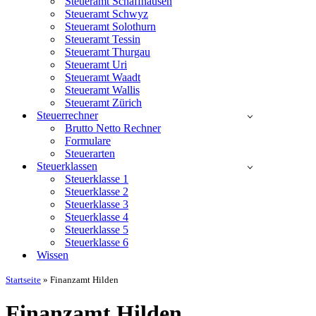
Steueramt Schaffhausen
Steueramt Schwyz
Steueramt Solothurn
Steueramt Tessin
Steueramt Thurgau
Steueramt Uri
Steueramt Waadt
Steueramt Wallis
Steueramt Zürich
Steuerrechner
Brutto Netto Rechner
Formulare
Steuerarten
Steuerklassen
Steuerklasse 1
Steuerklasse 2
Steuerklasse 3
Steuerklasse 4
Steuerklasse 5
Steuerklasse 6
Wissen
Startseite
»
Finanzamt Hilden
Finanzamt Hilden