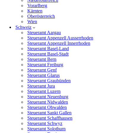
Niederösterreich
Vorarlberg
Kärnten
Oberösterreich
Wien
Schweiz
Steueramt Aargau
Steueramt Appenzell Ausserrhoden
Steueramt Appenzell Innerrhoden
Steueramt Basel-Land
Steueramt Basel-Stadt
Steueramt Bern
Steueramt Freiburg
Steueramt Genf
Steueramt Glarus
Steueramt Graubünden
Steueramt Jura
Steueramt Luzern
Steueramt Neuenburg
Steueramt Nidwalden
Steueramt Obwalden
Steueramt Sankt Gallen
Steueramt Schaffhausen
Steueramt Schwyz
Steueramt Solothurn