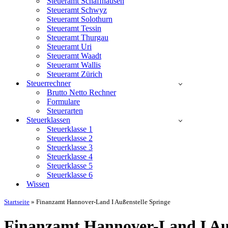
Steueramt Schaffhausen
Steueramt Schwyz
Steueramt Solothurn
Steueramt Tessin
Steueramt Thurgau
Steueramt Uri
Steueramt Waadt
Steueramt Wallis
Steueramt Zürich
Steuerrechner
Brutto Netto Rechner
Formulare
Steuerarten
Steuerklassen
Steuerklasse 1
Steuerklasse 2
Steuerklasse 3
Steuerklasse 4
Steuerklasse 5
Steuerklasse 6
Wissen
Startseite
»
Finanzamt Hannover-Land I Außenstelle Springe
Finanzamt Hannover-Land I Auß