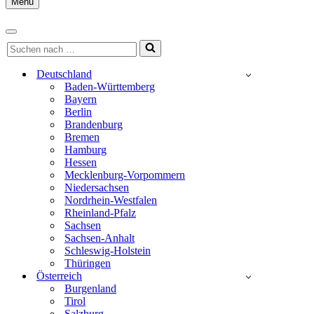
Menu
Navigationsmenü
Navigationsmenü
Suchen
nach …
Deutschland
Baden-Württemberg
Bayern
Berlin
Brandenburg
Bremen
Hamburg
Hessen
Mecklenburg-Vorpommern
Niedersachsen
Nordrhein-Westfalen
Rheinland-Pfalz
Sachsen
Sachsen-Anhalt
Schleswig-Holstein
Thüringen
Österreich
Burgenland
Tirol
Salzburg