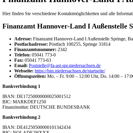
Hier finden Sie verschiedene Kontaktmöglichkeiten und alle Informa
Finanzamt Hannover-Land I Außenstelle S
Adresse:
Finanzamt Hannover-Land I Außenstelle Springe, Bah
Postfachadresse:
Postfach 100255, Springe 31814
Finanzamtsnummer:
2342
Telefon:
05041 773-0
Fax:
05041 773-63
Email:
Poststelle@fa-ast-spr.niedersachsen.de
Webseite:
https://lstn.niedersachsen.de/startseite/
Öffnungszeiten:
Mo. – Fr. 9:00 – 12:00 Uhr, Do. 14:00 – 17:
Bankverbindung 1
IBAN: DE17250000000025001512
BIC: MARKDEF1250
Finanzinstitut: DEUTSCHE BUNDESBANK
Bankverbindung 2
IBAN: DE41250500000101342434
BIC: NOLADE2HXXX