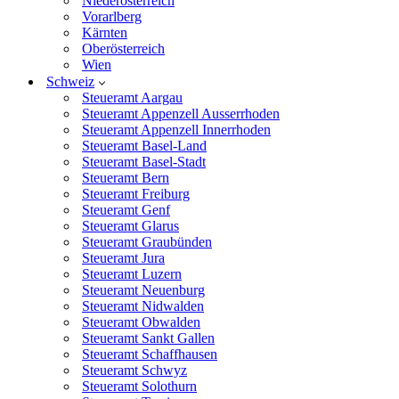
Niederösterreich
Vorarlberg
Kärnten
Oberösterreich
Wien
Schweiz
Steueramt Aargau
Steueramt Appenzell Ausserrhoden
Steueramt Appenzell Innerrhoden
Steueramt Basel-Land
Steueramt Basel-Stadt
Steueramt Bern
Steueramt Freiburg
Steueramt Genf
Steueramt Glarus
Steueramt Graubünden
Steueramt Jura
Steueramt Luzern
Steueramt Neuenburg
Steueramt Nidwalden
Steueramt Obwalden
Steueramt Sankt Gallen
Steueramt Schaffhausen
Steueramt Schwyz
Steueramt Solothurn