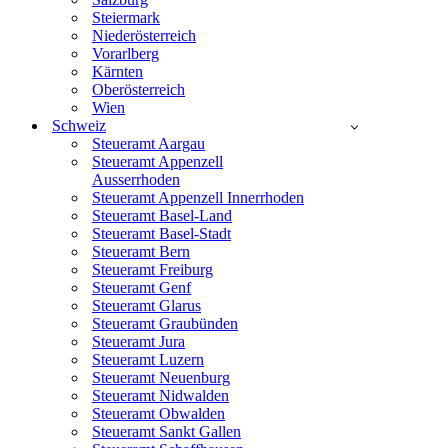
Steiermark
Niederösterreich
Vorarlberg
Kärnten
Oberösterreich
Wien
Schweiz
Steueramt Aargau
Steueramt Appenzell
Ausserrhoden
Steueramt Appenzell Innerrhoden
Steueramt Basel-Land
Steueramt Basel-Stadt
Steueramt Bern
Steueramt Freiburg
Steueramt Genf
Steueramt Glarus
Steueramt Graubünden
Steueramt Jura
Steueramt Luzern
Steueramt Neuenburg
Steueramt Nidwalden
Steueramt Obwalden
Steueramt Sankt Gallen