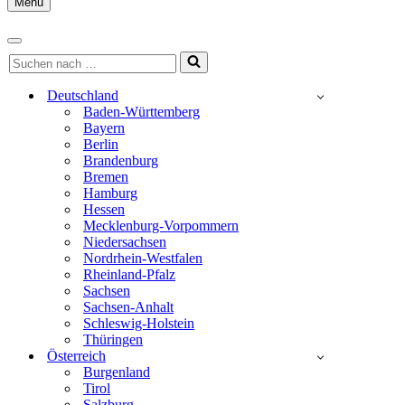
Menu
Navigationsmenü
Navigationsmenü
Suchen
nach …
Deutschland
Baden-Württemberg
Bayern
Berlin
Brandenburg
Bremen
Hamburg
Hessen
Mecklenburg-Vorpommern
Niedersachsen
Nordrhein-Westfalen
Rheinland-Pfalz
Sachsen
Sachsen-Anhalt
Schleswig-Holstein
Thüringen
Österreich
Burgenland
Tirol
Salzburg