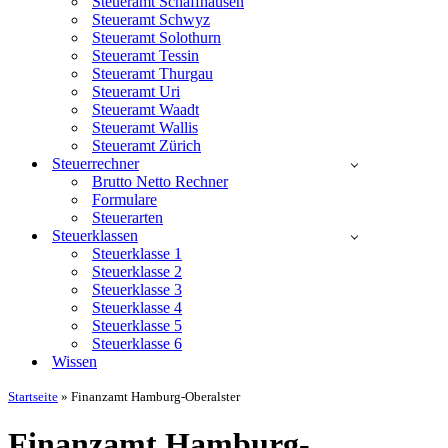
Steueramt Schaffhausen
Steueramt Schwyz
Steueramt Solothurn
Steueramt Tessin
Steueramt Thurgau
Steueramt Uri
Steueramt Waadt
Steueramt Wallis
Steueramt Zürich
Steuerrechner
Brutto Netto Rechner
Formulare
Steuerarten
Steuerklassen
Steuerklasse 1
Steuerklasse 2
Steuerklasse 3
Steuerklasse 4
Steuerklasse 5
Steuerklasse 6
Wissen
Startseite
»
Finanzamt Hamburg-Oberalster
Finanzamt Hamburg-