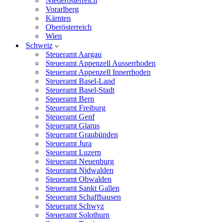
Niederösterreich
Vorarlberg
Kärnten
Oberösterreich
Wien
Schweiz
Steueramt Aargau
Steueramt Appenzell Ausserrhoden
Steueramt Appenzell Innerrhoden
Steueramt Basel-Land
Steueramt Basel-Stadt
Steueramt Bern
Steueramt Freiburg
Steueramt Genf
Steueramt Glarus
Steueramt Graubünden
Steueramt Jura
Steueramt Luzern
Steueramt Neuenburg
Steueramt Nidwalden
Steueramt Obwalden
Steueramt Sankt Gallen
Steueramt Schaffhausen
Steueramt Schwyz
Steueramt Solothurn