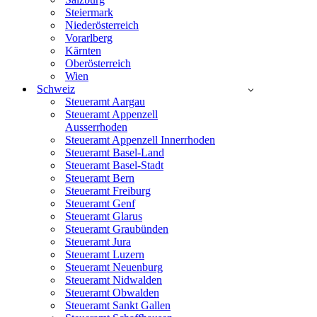
Steiermark
Niederösterreich
Vorarlberg
Kärnten
Oberösterreich
Wien
Schweiz
Steueramt Aargau
Steueramt Appenzell
Ausserrhoden
Steueramt Appenzell Innerrhoden
Steueramt Basel-Land
Steueramt Basel-Stadt
Steueramt Bern
Steueramt Freiburg
Steueramt Genf
Steueramt Glarus
Steueramt Graubünden
Steueramt Jura
Steueramt Luzern
Steueramt Neuenburg
Steueramt Nidwalden
Steueramt Obwalden
Steueramt Sankt Gallen