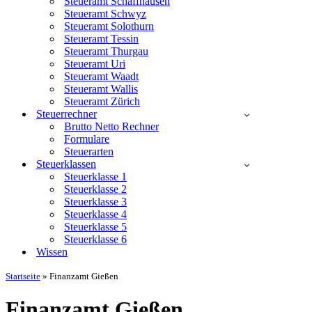
Steueramt Schaffhausen
Steueramt Schwyz
Steueramt Solothurn
Steueramt Tessin
Steueramt Thurgau
Steueramt Uri
Steueramt Waadt
Steueramt Wallis
Steueramt Zürich
Steuerrechner
Brutto Netto Rechner
Formulare
Steuerarten
Steuerklassen
Steuerklasse 1
Steuerklasse 2
Steuerklasse 3
Steuerklasse 4
Steuerklasse 5
Steuerklasse 6
Wissen
Startseite
»
Finanzamt Gießen
Finanzamt Gießen