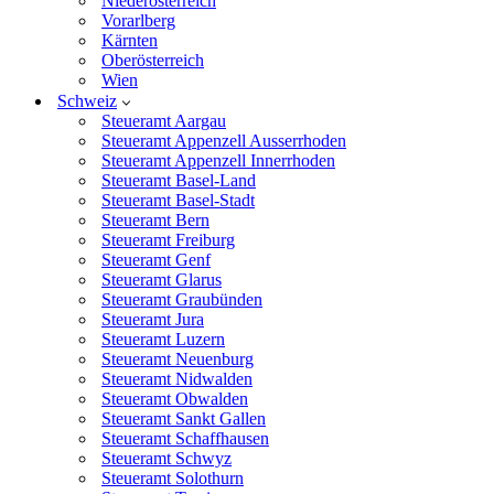
Niederösterreich
Vorarlberg
Kärnten
Oberösterreich
Wien
Schweiz
Steueramt Aargau
Steueramt Appenzell Ausserrhoden
Steueramt Appenzell Innerrhoden
Steueramt Basel-Land
Steueramt Basel-Stadt
Steueramt Bern
Steueramt Freiburg
Steueramt Genf
Steueramt Glarus
Steueramt Graubünden
Steueramt Jura
Steueramt Luzern
Steueramt Neuenburg
Steueramt Nidwalden
Steueramt Obwalden
Steueramt Sankt Gallen
Steueramt Schaffhausen
Steueramt Schwyz
Steueramt Solothurn