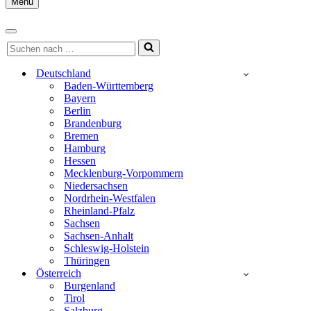
Menu
Navigationsmenü
Navigationsmenü
Suchen
nach …
Deutschland
Baden-Württemberg
Bayern
Berlin
Brandenburg
Bremen
Hamburg
Hessen
Mecklenburg-Vorpommern
Niedersachsen
Nordrhein-Westfalen
Rheinland-Pfalz
Sachsen
Sachsen-Anhalt
Schleswig-Holstein
Thüringen
Österreich
Burgenland
Tirol
Salzburg