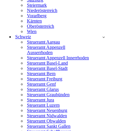
Steiermark
Niederösterreich
Vorarlberg
Kärnten
Oberösterreich
Wien
Schweiz
Steueramt Aargau
Steueramt Appenzell
Ausserrhoden
Steueramt Appenzell Innerrhoden
Steueramt Basel-Land
Steueramt Basel-Stadt
Steueramt Bern
Steueramt Freiburg
Steueramt Genf
Steueramt Glarus
Steueramt Graubünden
Steueramt Jura
Steueramt Luzern
Steueramt Neuenburg
Steueramt Nidwalden
Steueramt Obwalden
Steueramt Sankt Gallen