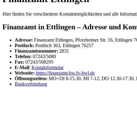
Hier finden Sie verschiedene Kontaktmöglichkeiten und alle Informa
Finanzamt in Ettlingen – Adresse und Kon
Adresse:
Finanzamt Ettlingen, Pforzheimer Str. 16, Ettlingen 
Postfach:
Postfach 363, Ettlingen 76257
Finanzamtsnummer:
2831
Telefon:
07243/5080
Fax:
07243/508295
E-Mail
:
Kontaktformular
Webseite:
https://finanzamt-bw.fv-bwl.de
Öffnungszeiten:
MO+DI 8-15.30, MI 7-12, DO 12.30-17.30, 
Bankverbindung