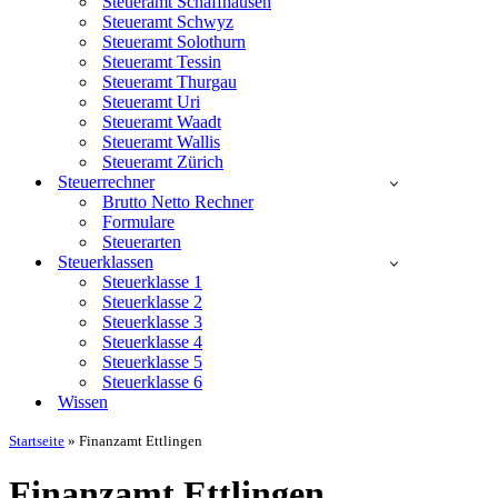
Steueramt Schaffhausen
Steueramt Schwyz
Steueramt Solothurn
Steueramt Tessin
Steueramt Thurgau
Steueramt Uri
Steueramt Waadt
Steueramt Wallis
Steueramt Zürich
Steuerrechner
Brutto Netto Rechner
Formulare
Steuerarten
Steuerklassen
Steuerklasse 1
Steuerklasse 2
Steuerklasse 3
Steuerklasse 4
Steuerklasse 5
Steuerklasse 6
Wissen
Startseite
»
Finanzamt Ettlingen
Finanzamt Ettlingen