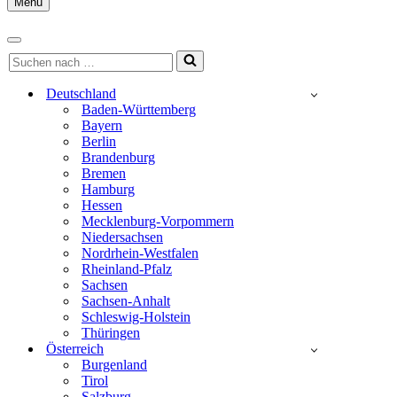
Menu
Navigationsmenü
Navigationsmenü
Suchen
nach …
Deutschland
Baden-Württemberg
Bayern
Berlin
Brandenburg
Bremen
Hamburg
Hessen
Mecklenburg-Vorpommern
Niedersachsen
Nordrhein-Westfalen
Rheinland-Pfalz
Sachsen
Sachsen-Anhalt
Schleswig-Holstein
Thüringen
Österreich
Burgenland
Tirol
Salzburg