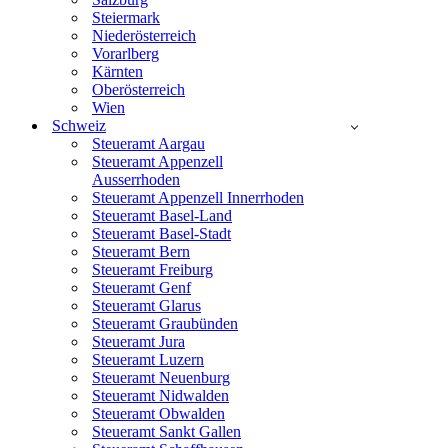
Steiermark
Niederösterreich
Vorarlberg
Kärnten
Oberösterreich
Wien
Schweiz
Steueramt Aargau
Steueramt Appenzell
Ausserrhoden
Steueramt Appenzell Innerrhoden
Steueramt Basel-Land
Steueramt Basel-Stadt
Steueramt Bern
Steueramt Freiburg
Steueramt Genf
Steueramt Glarus
Steueramt Graubünden
Steueramt Jura
Steueramt Luzern
Steueramt Neuenburg
Steueramt Nidwalden
Steueramt Obwalden
Steueramt Sankt Gallen