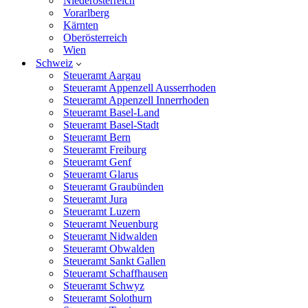
Niederösterreich
Vorarlberg
Kärnten
Oberösterreich
Wien
Schweiz
Steueramt Aargau
Steueramt Appenzell Ausserrhoden
Steueramt Appenzell Innerrhoden
Steueramt Basel-Land
Steueramt Basel-Stadt
Steueramt Bern
Steueramt Freiburg
Steueramt Genf
Steueramt Glarus
Steueramt Graubünden
Steueramt Jura
Steueramt Luzern
Steueramt Neuenburg
Steueramt Nidwalden
Steueramt Obwalden
Steueramt Sankt Gallen
Steueramt Schaffhausen
Steueramt Schwyz
Steueramt Solothurn