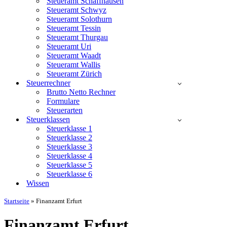
Steueramt Schaffhausen
Steueramt Schwyz
Steueramt Solothurn
Steueramt Tessin
Steueramt Thurgau
Steueramt Uri
Steueramt Waadt
Steueramt Wallis
Steueramt Zürich
Steuerrechner
Brutto Netto Rechner
Formulare
Steuerarten
Steuerklassen
Steuerklasse 1
Steuerklasse 2
Steuerklasse 3
Steuerklasse 4
Steuerklasse 5
Steuerklasse 6
Wissen
Startseite
»
Finanzamt Erfurt
Finanzamt Erfurt