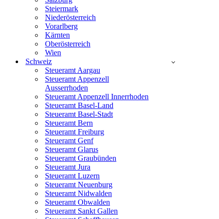
Steiermark
Niederösterreich
Vorarlberg
Kärnten
Oberösterreich
Wien
Schweiz
Steueramt Aargau
Steueramt Appenzell
Ausserrhoden
Steueramt Appenzell Innerrhoden
Steueramt Basel-Land
Steueramt Basel-Stadt
Steueramt Bern
Steueramt Freiburg
Steueramt Genf
Steueramt Glarus
Steueramt Graubünden
Steueramt Jura
Steueramt Luzern
Steueramt Neuenburg
Steueramt Nidwalden
Steueramt Obwalden
Steueramt Sankt Gallen