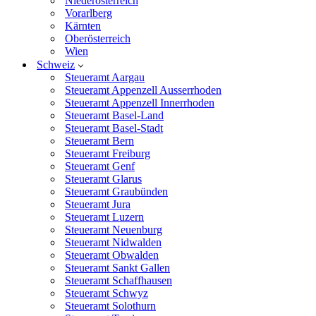
Niederösterreich
Vorarlberg
Kärnten
Oberösterreich
Wien
Schweiz
Steueramt Aargau
Steueramt Appenzell Ausserrhoden
Steueramt Appenzell Innerrhoden
Steueramt Basel-Land
Steueramt Basel-Stadt
Steueramt Bern
Steueramt Freiburg
Steueramt Genf
Steueramt Glarus
Steueramt Graubünden
Steueramt Jura
Steueramt Luzern
Steueramt Neuenburg
Steueramt Nidwalden
Steueramt Obwalden
Steueramt Sankt Gallen
Steueramt Schaffhausen
Steueramt Schwyz
Steueramt Solothurn