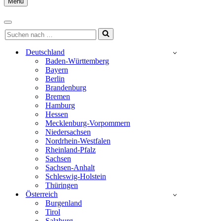
Menu
Navigationsmenü
Navigationsmenü
Suchen
nach …
Deutschland
Baden-Württemberg
Bayern
Berlin
Brandenburg
Bremen
Hamburg
Hessen
Mecklenburg-Vorpommern
Niedersachsen
Nordrhein-Westfalen
Rheinland-Pfalz
Sachsen
Sachsen-Anhalt
Schleswig-Holstein
Thüringen
Österreich
Burgenland
Tirol
Salzburg