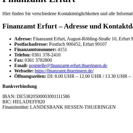
Hier finden Sie verschiedene Kontaktmöglichkeiten und alle Informat
Finanzamt Erfurt – Adresse und Kontaktd
Adresse:
Finanzamt Erfurt, August-Röbling-Straße 10, Erfurt 
Postfachadresse:
Postfach 900452, Erfurt 99107
Finanzamtsnummer:
4151
Telefon:
0361 378-2410
Fax:
0361 3782800
Email:
poststelle@finanzamt-erfurt.thueringen.de
Webseite:
https://finanzamt.thueringen.de/
Öffnungszeiten:
DI: 8.00 UHR – 12.00 UHR / 13.30 UHR – 
Bankverbindung
IBAN: DE53820500003001111586
BIC: HELADEFF820
Finanzinstitut: LANDESBANK HESSEN-THUERINGEN