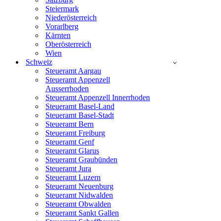
Steiermark
Niederösterreich
Vorarlberg
Kärnten
Oberösterreich
Wien
Schweiz
Steueramt Aargau
Steueramt Appenzell
Ausserrhoden
Steueramt Appenzell Innerrhoden
Steueramt Basel-Land
Steueramt Basel-Stadt
Steueramt Bern
Steueramt Freiburg
Steueramt Genf
Steueramt Glarus
Steueramt Graubünden
Steueramt Jura
Steueramt Luzern
Steueramt Neuenburg
Steueramt Nidwalden
Steueramt Obwalden
Steueramt Sankt Gallen