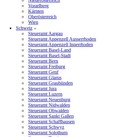
Niederösterreich
Vorarlberg
Kärnten
Oberösterreich
Wien
Schweiz
Steueramt Aargau
Steueramt Appenzell Ausserrhoden
Steueramt Appenzell Innerrhoden
Steueramt Basel-Land
Steueramt Basel-Stadt
Steueramt Bern
Steueramt Freiburg
Steueramt Genf
Steueramt Glarus
Steueramt Graubünden
Steueramt Jura
Steueramt Luzern
Steueramt Neuenburg
Steueramt Nidwalden
Steueramt Obwalden
Steueramt Sankt Gallen
Steueramt Schaffhausen
Steueramt Schwyz
Steueramt Solothurn