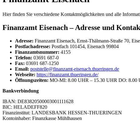
Hier finden Sie verschiedene Kontaktmöglichkeiten und alle Informa
Finanzamt Eisenach – Adresse und Kontak
Adresse:
Finanzamt Eisenach, Ernst-Thälmann-Straße 70, Eis
Postfachadresse:
Postfach 101454, Eisenach 99804
Finanzamtsnummer:
4155
Telefon:
03691 687-0
Fax:
03691 687-1250
Email:
poststelle@finanzamt-eisenach.thueringen.de
Webseite:
https://finanzamt.thueringen.de/
Öffnungszeiten:
MO-MI: 8.00 UHR – 15.30 UHR DO: 8.00 
Bankverbindung
IBAN: DE83820500003001111628
BIC: HELADEFF820
Finanzinstitut: LANDESBANK HESSEN-THUERINGEN
Kontoinhaber: Finanzkasse Mühlhausen