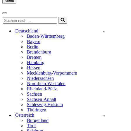
Menu
Navigationsmenü
Navigationsmenü
Suchen
nach …
Deutschland
Baden-Württemberg
Bayern
Berlin
Brandenburg
Bremen
Hamburg
Hessen
Mecklenburg-Vorpommern
Niedersachsen
Nordrhein-Westfalen
Rheinland-Pfalz
Sachsen
Sachsen-Anhalt
Schleswig-Holstein
Thüringen
Österreich
Burgenland
Tirol
Salzburg