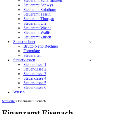
Steueramt Schaffhausen
Steueramt Schwyz
Steueramt Solothurn
Steueramt Tessin
Steueramt Thurgau
Steueramt Uri
Steueramt Waadt
Steueramt Wallis
Steueramt Zürich
Steuerrechner
Brutto Netto Rechner
Formulare
Steuerarten
Steuerklassen
Steuerklasse 1
Steuerklasse 2
Steuerklasse 3
Steuerklasse 4
Steuerklasse 5
Steuerklasse 6
Wissen
Startseite
»
Finanzamt Eisenach
Finanzamt Eisenach