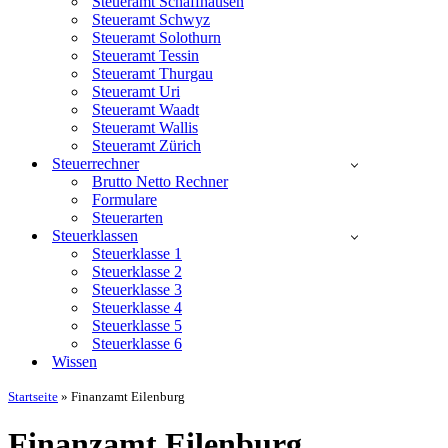
Steueramt Schaffhausen
Steueramt Schwyz
Steueramt Solothurn
Steueramt Tessin
Steueramt Thurgau
Steueramt Uri
Steueramt Waadt
Steueramt Wallis
Steueramt Zürich
Steuerrechner
Brutto Netto Rechner
Formulare
Steuerarten
Steuerklassen
Steuerklasse 1
Steuerklasse 2
Steuerklasse 3
Steuerklasse 4
Steuerklasse 5
Steuerklasse 6
Wissen
Startseite
»
Finanzamt Eilenburg
Finanzamt Eilenburg