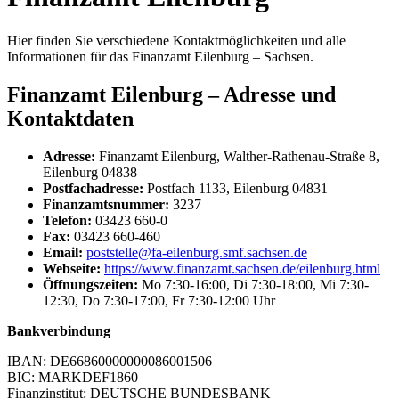
Hier finden Sie verschiedene Kontaktmöglichkeiten und alle
Informationen für das Finanzamt Eilenburg – Sachsen.
Finanzamt Eilenburg – Adresse und
Kontaktdaten
Adresse:
Finanzamt Eilenburg, Walther-Rathenau-Straße 8,
Eilenburg 04838
Postfachadresse:
Postfach 1133, Eilenburg 04831
Finanzamtsnummer:
3237
Telefon:
03423 660-0
Fax:
03423 660-460
Email:
poststelle@fa-eilenburg.smf.sachsen.de
Webseite:
https://www.finanzamt.sachsen.de/eilenburg.html
Öffnungszeiten:
Mo 7:30-16:00, Di 7:30-18:00, Mi 7:30-
12:30, Do 7:30-17:00, Fr 7:30-12:00 Uhr
Bankverbindung
IBAN: DE66860000000086001506
BIC: MARKDEF1860
Finanzinstitut: DEUTSCHE BUNDESBANK