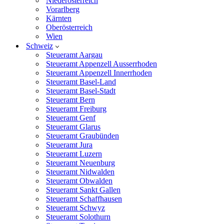
Niederösterreich
Vorarlberg
Kärnten
Oberösterreich
Wien
Schweiz
Steueramt Aargau
Steueramt Appenzell Ausserrhoden
Steueramt Appenzell Innerrhoden
Steueramt Basel-Land
Steueramt Basel-Stadt
Steueramt Bern
Steueramt Freiburg
Steueramt Genf
Steueramt Glarus
Steueramt Graubünden
Steueramt Jura
Steueramt Luzern
Steueramt Neuenburg
Steueramt Nidwalden
Steueramt Obwalden
Steueramt Sankt Gallen
Steueramt Schaffhausen
Steueramt Schwyz
Steueramt Solothurn