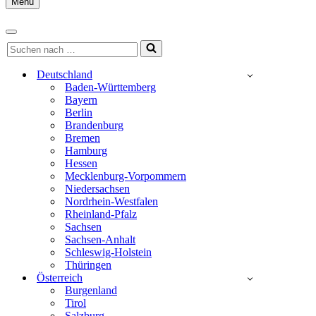
Menu
Navigationsmenü
Navigationsmenü
Suchen
nach …
Deutschland
Baden-Württemberg
Bayern
Berlin
Brandenburg
Bremen
Hamburg
Hessen
Mecklenburg-Vorpommern
Niedersachsen
Nordrhein-Westfalen
Rheinland-Pfalz
Sachsen
Sachsen-Anhalt
Schleswig-Holstein
Thüringen
Österreich
Burgenland
Tirol
Salzburg