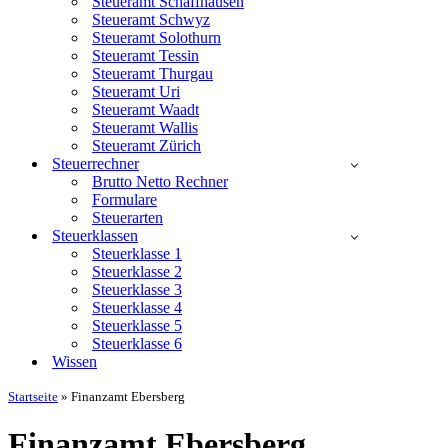
Steueramt Schaffhausen
Steueramt Schwyz
Steueramt Solothurn
Steueramt Tessin
Steueramt Thurgau
Steueramt Uri
Steueramt Waadt
Steueramt Wallis
Steueramt Zürich
Steuerrechner
Brutto Netto Rechner
Formulare
Steuerarten
Steuerklassen
Steuerklasse 1
Steuerklasse 2
Steuerklasse 3
Steuerklasse 4
Steuerklasse 5
Steuerklasse 6
Wissen
Startseite
»
Finanzamt Ebersberg
Finanzamt Ebersberg