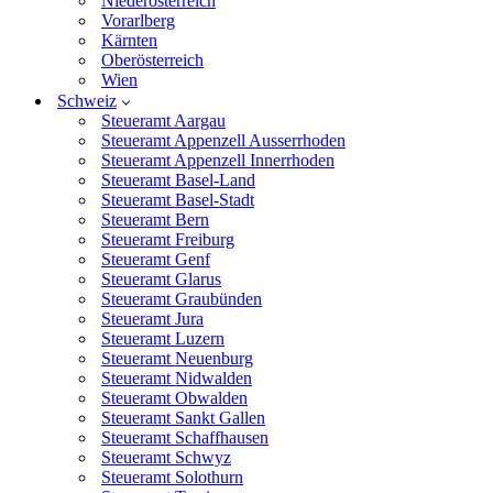
Niederösterreich
Vorarlberg
Kärnten
Oberösterreich
Wien
Schweiz
Steueramt Aargau
Steueramt Appenzell Ausserrhoden
Steueramt Appenzell Innerrhoden
Steueramt Basel-Land
Steueramt Basel-Stadt
Steueramt Bern
Steueramt Freiburg
Steueramt Genf
Steueramt Glarus
Steueramt Graubünden
Steueramt Jura
Steueramt Luzern
Steueramt Neuenburg
Steueramt Nidwalden
Steueramt Obwalden
Steueramt Sankt Gallen
Steueramt Schaffhausen
Steueramt Schwyz
Steueramt Solothurn