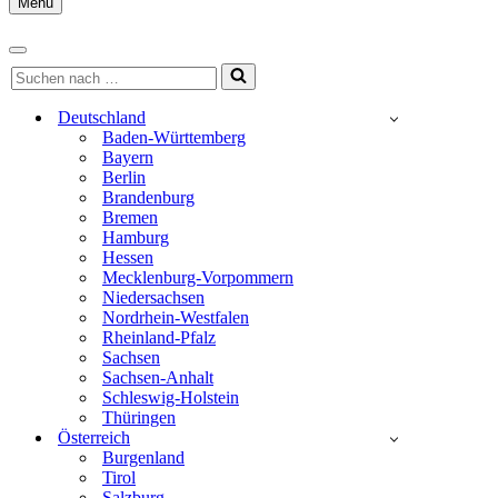
Menu
Navigationsmenü
Navigationsmenü
Suchen
nach …
Deutschland
Baden-Württemberg
Bayern
Berlin
Brandenburg
Bremen
Hamburg
Hessen
Mecklenburg-Vorpommern
Niedersachsen
Nordrhein-Westfalen
Rheinland-Pfalz
Sachsen
Sachsen-Anhalt
Schleswig-Holstein
Thüringen
Österreich
Burgenland
Tirol
Salzburg