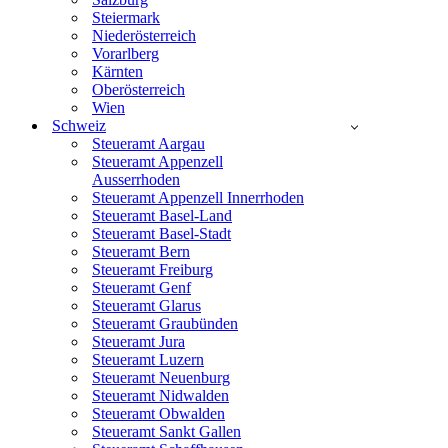
Steiermark
Niederösterreich
Vorarlberg
Kärnten
Oberösterreich
Wien
Schweiz
Steueramt Aargau
Steueramt Appenzell
Ausserrhoden
Steueramt Appenzell Innerrhoden
Steueramt Basel-Land
Steueramt Basel-Stadt
Steueramt Bern
Steueramt Freiburg
Steueramt Genf
Steueramt Glarus
Steueramt Graubünden
Steueramt Jura
Steueramt Luzern
Steueramt Neuenburg
Steueramt Nidwalden
Steueramt Obwalden
Steueramt Sankt Gallen