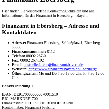
Hier finden Sie verschiedene Kontaktmöglichkeiten und alle
Informationen für das Finanzamt in Ebersberg – Bayern.
Finanzamt in Ebersberg – Adresse und
Kontaktdaten
Adresse:
Finanzamt Ebersberg, Schloßplatz 1, Ebersberg
85560
Finanzamtsnummer:
9112
Telefon:
08092 267-0
Fax:
08092 267-102
Email:
poststelle.fa-ebe@finanzamt.bayern.de
Webseite:
https://www.finanzamt.bayern.de/Ebersberg/
Öffnungszeiten:
Mo und Do 7:30-13:00 Uhr, Fr 7:30-12:00
Uhr
Bankverbindung 1
IBAN: DE91700000000070001510
BIC: MARKDEF1700
Finanzinstitut: DEUTSCHE BUNDESBANK
Kontoinhaber: Finanzamt Freising