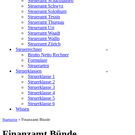
Steueramt Schaffhausen
Steueramt Schwyz
Steueramt Solothurn
Steueramt Tessin
Steueramt Thurgau
Steueramt Uri
Steueramt Waadt
Steueramt Wallis
Steueramt Zürich
Steuerrechner
Brutto Netto Rechner
Formulare
Steuerarten
Steuerklassen
Steuerklasse 1
Steuerklasse 2
Steuerklasse 3
Steuerklasse 4
Steuerklasse 5
Steuerklasse 6
Wissen
Startseite
»
Finanzamt Bünde
Finanzamt Bünde