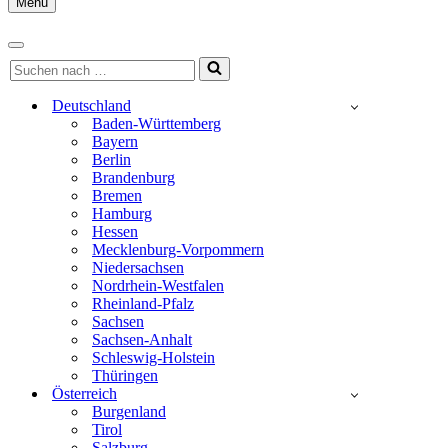
Menu
Navigationsmenü
Navigationsmenü
Suchen
nach …
Deutschland
Baden-Württemberg
Bayern
Berlin
Brandenburg
Bremen
Hamburg
Hessen
Mecklenburg-Vorpommern
Niedersachsen
Nordrhein-Westfalen
Rheinland-Pfalz
Sachsen
Sachsen-Anhalt
Schleswig-Holstein
Thüringen
Österreich
Burgenland
Tirol
Salzburg