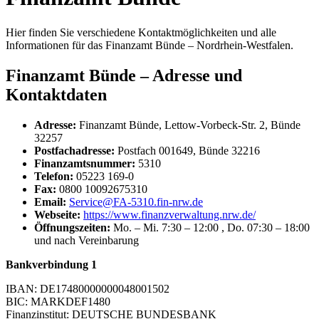
Hier finden Sie verschiedene Kontaktmöglichkeiten und alle
Informationen für das Finanzamt Bünde – Nordrhein-Westfalen.
Finanzamt Bünde – Adresse und
Kontaktdaten
Adresse:
Finanzamt Bünde, Lettow-Vorbeck-Str. 2, Bünde
32257
Postfachadresse:
Postfach 001649, Bünde 32216
Finanzamtsnummer:
5310
Telefon:
05223 169-0
Fax:
0800 10092675310
Email:
Service@FA-5310.fin-nrw.de
Webseite:
https://www.finanzverwaltung.nrw.de/
Öffnungszeiten:
Mo. – Mi. 7:30 – 12:00 , Do. 07:30 – 18:00
und nach Vereinbarung
Bankverbindung 1
IBAN: DE17480000000048001502
BIC: MARKDEF1480
Finanzinstitut: DEUTSCHE BUNDESBANK