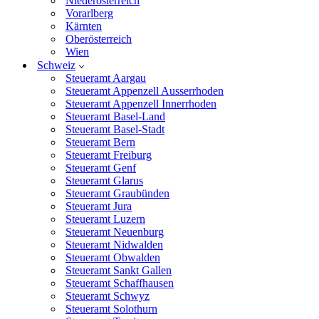
Niederösterreich
Vorarlberg
Kärnten
Oberösterreich
Wien
Schweiz
Steueramt Aargau
Steueramt Appenzell Ausserrhoden
Steueramt Appenzell Innerrhoden
Steueramt Basel-Land
Steueramt Basel-Stadt
Steueramt Bern
Steueramt Freiburg
Steueramt Genf
Steueramt Glarus
Steueramt Graubünden
Steueramt Jura
Steueramt Luzern
Steueramt Neuenburg
Steueramt Nidwalden
Steueramt Obwalden
Steueramt Sankt Gallen
Steueramt Schaffhausen
Steueramt Schwyz
Steueramt Solothurn