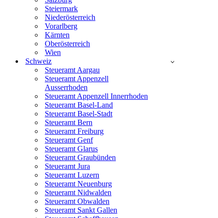
Steiermark
Niederösterreich
Vorarlberg
Kärnten
Oberösterreich
Wien
Schweiz
Steueramt Aargau
Steueramt Appenzell
Ausserrhoden
Steueramt Appenzell Innerrhoden
Steueramt Basel-Land
Steueramt Basel-Stadt
Steueramt Bern
Steueramt Freiburg
Steueramt Genf
Steueramt Glarus
Steueramt Graubünden
Steueramt Jura
Steueramt Luzern
Steueramt Neuenburg
Steueramt Nidwalden
Steueramt Obwalden
Steueramt Sankt Gallen