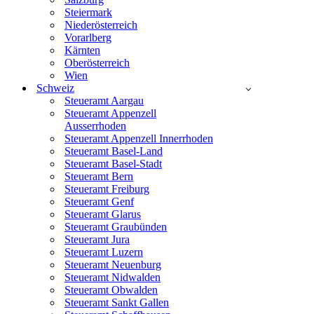
Steiermark
Niederösterreich
Vorarlberg
Kärnten
Oberösterreich
Wien
Schweiz
Steueramt Aargau
Steueramt Appenzell
Ausserrhoden
Steueramt Appenzell Innerrhoden
Steueramt Basel-Land
Steueramt Basel-Stadt
Steueramt Bern
Steueramt Freiburg
Steueramt Genf
Steueramt Glarus
Steueramt Graubünden
Steueramt Jura
Steueramt Luzern
Steueramt Neuenburg
Steueramt Nidwalden
Steueramt Obwalden
Steueramt Sankt Gallen