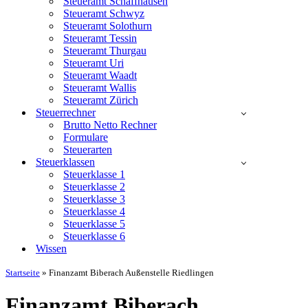
Steueramt Schaffhausen
Steueramt Schwyz
Steueramt Solothurn
Steueramt Tessin
Steueramt Thurgau
Steueramt Uri
Steueramt Waadt
Steueramt Wallis
Steueramt Zürich
Steuerrechner
Brutto Netto Rechner
Formulare
Steuerarten
Steuerklassen
Steuerklasse 1
Steuerklasse 2
Steuerklasse 3
Steuerklasse 4
Steuerklasse 5
Steuerklasse 6
Wissen
Startseite
»
Finanzamt Biberach Außenstelle Riedlingen
Finanzamt Biberach