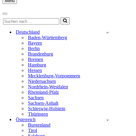
Menu
Navigationsmenü
Navigationsmenü
Suchen
nach …
Deutschland
Baden-Württemberg
Bayern
Berlin
Brandenburg
Bremen
Hamburg
Hessen
Mecklenburg-Vorpommern
Niedersachsen
Nordrhein-Westfalen
Rheinland-Pfalz
Sachsen
Sachsen-Anhalt
Schleswig-Holstein
Thüringen
Österreich
Burgenland
Tirol
Salzburg