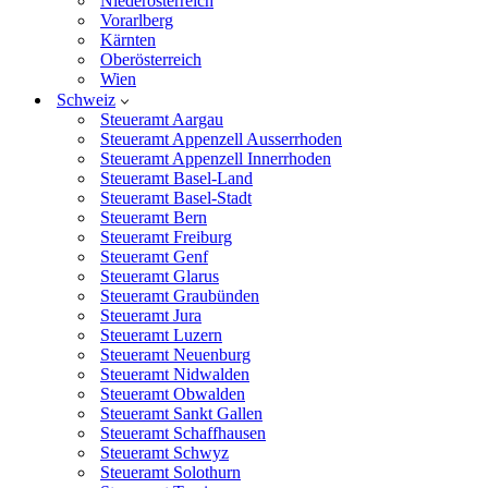
Niederösterreich
Vorarlberg
Kärnten
Oberösterreich
Wien
Schweiz
Steueramt Aargau
Steueramt Appenzell Ausserrhoden
Steueramt Appenzell Innerrhoden
Steueramt Basel-Land
Steueramt Basel-Stadt
Steueramt Bern
Steueramt Freiburg
Steueramt Genf
Steueramt Glarus
Steueramt Graubünden
Steueramt Jura
Steueramt Luzern
Steueramt Neuenburg
Steueramt Nidwalden
Steueramt Obwalden
Steueramt Sankt Gallen
Steueramt Schaffhausen
Steueramt Schwyz
Steueramt Solothurn