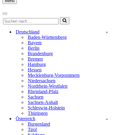
Menu
Navigationsmenü
Navigationsmenü
Suchen
nach …
Deutschland
Baden-Württemberg
Bayern
Berlin
Brandenburg
Bremen
Hamburg
Hessen
Mecklenburg-Vorpommern
Niedersachsen
Nordrhein-Westfalen
Rheinland-Pfalz
Sachsen
Sachsen-Anhalt
Schleswig-Holstein
Thüringen
Österreich
Burgenland
Tirol
Salzburg