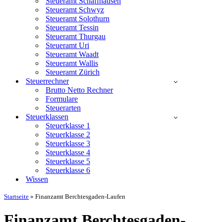
Steueramt Schaffhausen
Steueramt Schwyz
Steueramt Solothurn
Steueramt Tessin
Steueramt Thurgau
Steueramt Uri
Steueramt Waadt
Steueramt Wallis
Steueramt Zürich
Steuerrechner
Brutto Netto Rechner
Formulare
Steuerarten
Steuerklassen
Steuerklasse 1
Steuerklasse 2
Steuerklasse 3
Steuerklasse 4
Steuerklasse 5
Steuerklasse 6
Wissen
Startseite
»
Finanzamt Berchtesgaden-Laufen
Finanzamt Berchtesgaden-