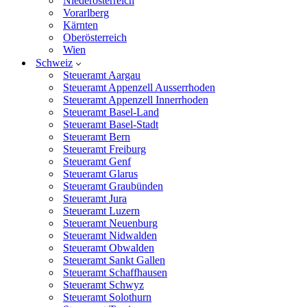
Niederösterreich
Vorarlberg
Kärnten
Oberösterreich
Wien
Schweiz
Steueramt Aargau
Steueramt Appenzell Ausserrhoden
Steueramt Appenzell Innerrhoden
Steueramt Basel-Land
Steueramt Basel-Stadt
Steueramt Bern
Steueramt Freiburg
Steueramt Genf
Steueramt Glarus
Steueramt Graubünden
Steueramt Jura
Steueramt Luzern
Steueramt Neuenburg
Steueramt Nidwalden
Steueramt Obwalden
Steueramt Sankt Gallen
Steueramt Schaffhausen
Steueramt Schwyz
Steueramt Solothurn