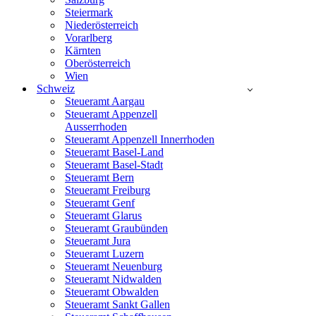
Steiermark
Niederösterreich
Vorarlberg
Kärnten
Oberösterreich
Wien
Schweiz
Steueramt Aargau
Steueramt Appenzell
Ausserrhoden
Steueramt Appenzell Innerrhoden
Steueramt Basel-Land
Steueramt Basel-Stadt
Steueramt Bern
Steueramt Freiburg
Steueramt Genf
Steueramt Glarus
Steueramt Graubünden
Steueramt Jura
Steueramt Luzern
Steueramt Neuenburg
Steueramt Nidwalden
Steueramt Obwalden
Steueramt Sankt Gallen