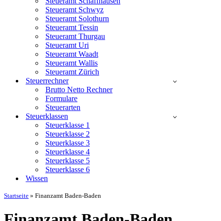
Steueramt Schaffhausen
Steueramt Schwyz
Steueramt Solothurn
Steueramt Tessin
Steueramt Thurgau
Steueramt Uri
Steueramt Waadt
Steueramt Wallis
Steueramt Zürich
Steuerrechner
Brutto Netto Rechner
Formulare
Steuerarten
Steuerklassen
Steuerklasse 1
Steuerklasse 2
Steuerklasse 3
Steuerklasse 4
Steuerklasse 5
Steuerklasse 6
Wissen
Startseite
»
Finanzamt Baden-Baden
Finanzamt Baden-Baden