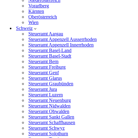
Niederösterreich
Vorarlberg
Kärnten
Oberösterreich
Wien
Schweiz
Steueramt Aargau
Steueramt Appenzell Ausserrhoden
Steueramt Appenzell Innerrhoden
Steueramt Basel-Land
Steueramt Basel-Stadt
Steueramt Bern
Steueramt Freiburg
Steueramt Genf
Steueramt Glarus
Steueramt Graubünden
Steueramt Jura
Steueramt Luzern
Steueramt Neuenburg
Steueramt Nidwalden
Steueramt Obwalden
Steueramt Sankt Gallen
Steueramt Schaffhausen
Steueramt Schwyz
Steueramt Solothurn