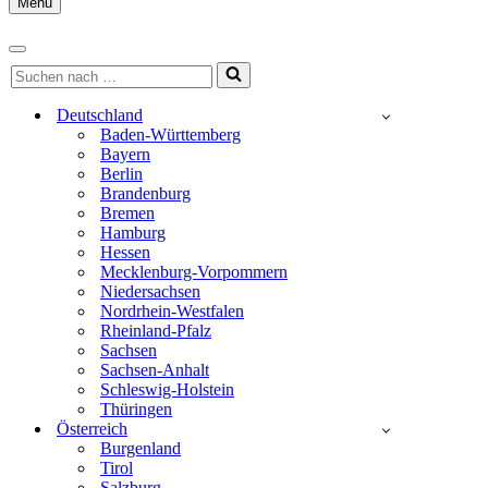
Menu
Navigationsmenü
Navigationsmenü
Suchen
nach …
Deutschland
Baden-Württemberg
Bayern
Berlin
Brandenburg
Bremen
Hamburg
Hessen
Mecklenburg-Vorpommern
Niedersachsen
Nordrhein-Westfalen
Rheinland-Pfalz
Sachsen
Sachsen-Anhalt
Schleswig-Holstein
Thüringen
Österreich
Burgenland
Tirol
Salzburg