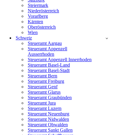
Steiermark
Niederösterreich
Vorarlberg
Kärnten
Oberösterreich
Wien
Schweiz
Steueramt Aargau
Steueramt Appenzell
Ausserrhoden
Steueramt Appenzell Innerrhoden
Steueramt Basel-Land
Steueramt Basel-Stadt
Steueramt Bern
Steueramt Freiburg
Steueramt Genf
Steueramt Glarus
Steueramt Graubünden
Steueramt Jura
Steueramt Luzern
Steueramt Neuenburg
Steueramt Nidwalden
Steueramt Obwalden
Steueramt Sankt Gallen