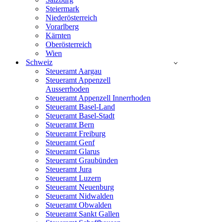
Steiermark
Niederösterreich
Vorarlberg
Kärnten
Oberösterreich
Wien
Schweiz
Steueramt Aargau
Steueramt Appenzell
Ausserrhoden
Steueramt Appenzell Innerrhoden
Steueramt Basel-Land
Steueramt Basel-Stadt
Steueramt Bern
Steueramt Freiburg
Steueramt Genf
Steueramt Glarus
Steueramt Graubünden
Steueramt Jura
Steueramt Luzern
Steueramt Neuenburg
Steueramt Nidwalden
Steueramt Obwalden
Steueramt Sankt Gallen