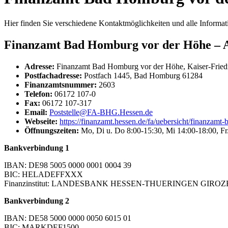
Hier finden Sie verschiedene Kontaktmöglichkeiten und alle Inform
Finanzamt Bad Homburg vor der Höhe – A
Adresse:
Finanzamt Bad Homburg vor der Höhe, Kaiser-Fried
Postfachadresse:
Postfach 1445, Bad Homburg 61284
Finanzamtsnummer:
2603
Telefon:
06172 107-0
Fax:
06172 107-317
Email:
Poststelle@FA-BHG.Hessen.de
Webseite:
https://finanzamt.hessen.de/fa/uebersicht/finanzam
Öffnungszeiten:
Mo, Di u. Do 8:00-15:30, Mi 14:00-18:00, Fr
Bankverbindung 1
IBAN: DE98 5005 0000 0001 0004 39
BIC: HELADEFFXXX
Finanzinstitut: LANDESBANK HESSEN-THUERINGEN GIRO
Bankverbindung 2
IBAN: DE58 5000 0000 0050 6015 01
BIC: MARKDEF1500