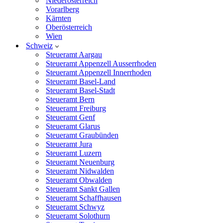
Niederösterreich
Vorarlberg
Kärnten
Oberösterreich
Wien
Schweiz
Steueramt Aargau
Steueramt Appenzell Ausserrhoden
Steueramt Appenzell Innerrhoden
Steueramt Basel-Land
Steueramt Basel-Stadt
Steueramt Bern
Steueramt Freiburg
Steueramt Genf
Steueramt Glarus
Steueramt Graubünden
Steueramt Jura
Steueramt Luzern
Steueramt Neuenburg
Steueramt Nidwalden
Steueramt Obwalden
Steueramt Sankt Gallen
Steueramt Schaffhausen
Steueramt Schwyz
Steueramt Solothurn