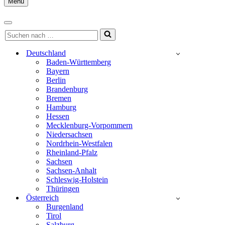
Menu
Navigationsmenü
Navigationsmenü
Suchen
nach …
Deutschland
Baden-Württemberg
Bayern
Berlin
Brandenburg
Bremen
Hamburg
Hessen
Mecklenburg-Vorpommern
Niedersachsen
Nordrhein-Westfalen
Rheinland-Pfalz
Sachsen
Sachsen-Anhalt
Schleswig-Holstein
Thüringen
Österreich
Burgenland
Tirol
Salzburg