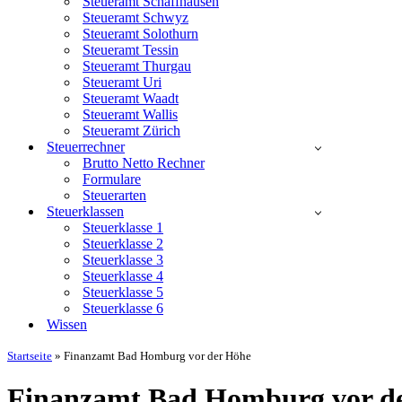
Steueramt Schaffhausen
Steueramt Schwyz
Steueramt Solothurn
Steueramt Tessin
Steueramt Thurgau
Steueramt Uri
Steueramt Waadt
Steueramt Wallis
Steueramt Zürich
Steuerrechner
Brutto Netto Rechner
Formulare
Steuerarten
Steuerklassen
Steuerklasse 1
Steuerklasse 2
Steuerklasse 3
Steuerklasse 4
Steuerklasse 5
Steuerklasse 6
Wissen
Startseite
»
Finanzamt Bad Homburg vor der Höhe
Finanzamt Bad Homburg vor d