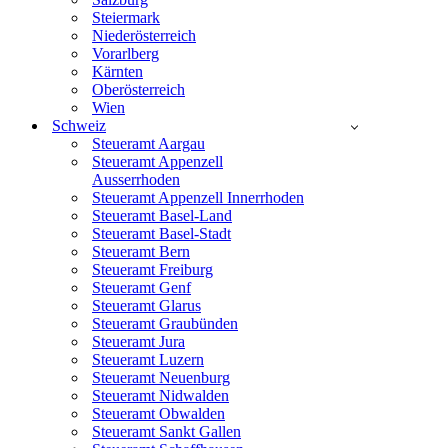
Steiermark
Niederösterreich
Vorarlberg
Kärnten
Oberösterreich
Wien
Schweiz
Steueramt Aargau
Steueramt Appenzell
Ausserrhoden
Steueramt Appenzell Innerrhoden
Steueramt Basel-Land
Steueramt Basel-Stadt
Steueramt Bern
Steueramt Freiburg
Steueramt Genf
Steueramt Glarus
Steueramt Graubünden
Steueramt Jura
Steueramt Luzern
Steueramt Neuenburg
Steueramt Nidwalden
Steueramt Obwalden
Steueramt Sankt Gallen