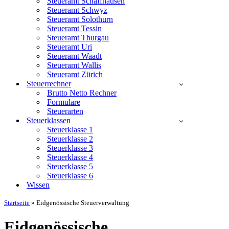
Steueramt Schaffhausen
Steueramt Schwyz
Steueramt Solothurn
Steueramt Tessin
Steueramt Thurgau
Steueramt Uri
Steueramt Waadt
Steueramt Wallis
Steueramt Zürich
Steuerrechner
Brutto Netto Rechner
Formulare
Steuerarten
Steuerklassen
Steuerklasse 1
Steuerklasse 2
Steuerklasse 3
Steuerklasse 4
Steuerklasse 5
Steuerklasse 6
Wissen
Startseite
»
Eidgenössische Steuerverwaltung
Eidgenössische