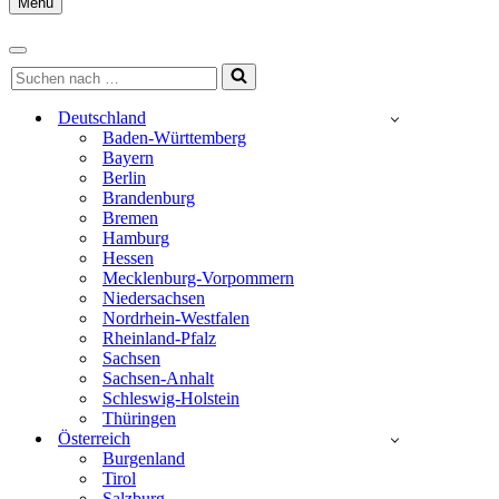
Menu
Navigationsmenü
Navigationsmenü
Suchen
nach …
Deutschland
Baden-Württemberg
Bayern
Berlin
Brandenburg
Bremen
Hamburg
Hessen
Mecklenburg-Vorpommern
Niedersachsen
Nordrhein-Westfalen
Rheinland-Pfalz
Sachsen
Sachsen-Anhalt
Schleswig-Holstein
Thüringen
Österreich
Burgenland
Tirol
Salzburg