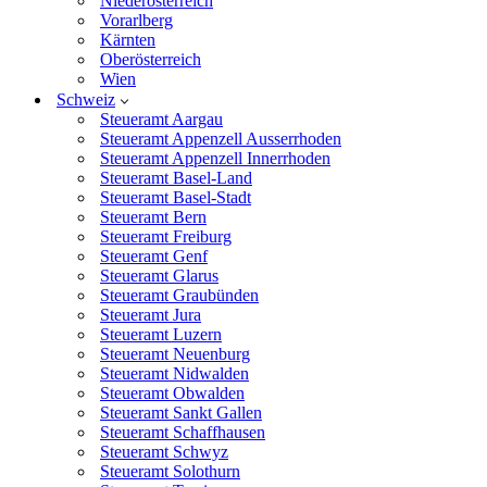
Niederösterreich
Vorarlberg
Kärnten
Oberösterreich
Wien
Schweiz
Steueramt Aargau
Steueramt Appenzell Ausserrhoden
Steueramt Appenzell Innerrhoden
Steueramt Basel-Land
Steueramt Basel-Stadt
Steueramt Bern
Steueramt Freiburg
Steueramt Genf
Steueramt Glarus
Steueramt Graubünden
Steueramt Jura
Steueramt Luzern
Steueramt Neuenburg
Steueramt Nidwalden
Steueramt Obwalden
Steueramt Sankt Gallen
Steueramt Schaffhausen
Steueramt Schwyz
Steueramt Solothurn